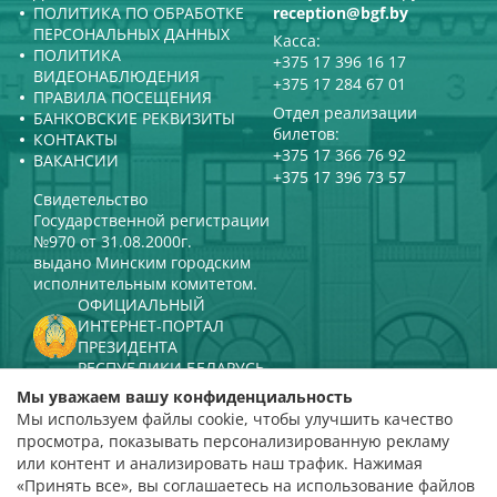
ПОЛИТИКА ПО ОБРАБОТКЕ
reception@bgf.by
ПЕРСОНАЛЬНЫХ ДАННЫХ
Касса:
ПОЛИТИКА
+375 17 396 16 17
ВИДЕОНАБЛЮДЕНИЯ
+375 17 284 67 01
ПРАВИЛА ПОСЕЩЕНИЯ
Отдел реализации
БАНКОВСКИЕ РЕКВИЗИТЫ
билетов:
КОНТАКТЫ
+375 17 366 76 92
ВАКАНСИИ
+375 17 396 73 57
Свидетельство
Государственной регистрации
№970 от 31.08.2000г.
выдано Минским городским
исполнительным комитетом.
ОФИЦИАЛЬНЫЙ
ИНТЕРНЕТ-ПОРТАЛ
ПРЕЗИДЕНТА
РЕСПУБЛИКИ БЕЛАРУСЬ
МИНИСТЕРСТВО КУЛЬТУРЫ
Мы уважаем вашу конфиденциальность
РЕСПУБЛИКИ БЕЛАРУСЬ
Мы используем файлы cookie, чтобы улучшить качество
ПОРТАЛ
просмотра, показывать персонализированную рекламу
РЕЙТИНГОВОЙ ОЦЕНКИ
или контент и анализировать наш трафик. Нажимая
«Принять все», вы соглашаетесь на использование файлов