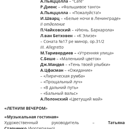
А.Пьяццолла
– “Cafe”
Р.Диенс
– «Фальшивое танго»
А.Пьяццолла
– «Пожалуйста!»
И.Шварц
– «Белые ночи в Ленинграде»
II
отделение
П.Чайковский
– «Июнь. Баркарола»
Л.
ван
Бетховен
– «К Элизе»
– Соната №17 ре минор, ор.31/2
III. Allegretto
М.Таривердиев
–
«Утренняя улица»
С.Беше
– «Маленький цветок»
Дж.Мандел
– «Тень твоей улыбки»
А.Цфасман
– «Ожидание»
– «Лирическая румба»
– «Прощальный луч»
– «В дальний путь»
– «Бальный вальс»
А.Полонский
«Цветущий май»
«ЛЕТНИМ ВЕЧЕРОМ
»
«Музыкальная гостиная»
Художественный руководитель –
Татьяна
Старченко
(фортепиано)