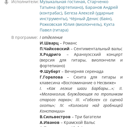
Исполнители:
Музыкальная гостиная
,
Старченко
Татьяна (фортепиано)
,
Баранов Андрей
(контрабас)
,
Бегеза Алексей (ударные
инструменты)
,
Чёрный Денис (баян)
,
Рожковская Юлия (виолончель)
,
Кухта
Павел (гитара)
В программе:
І
отделение
И.Шварц
– Романс
П.Чайковский
– Сентиментальный вальс
Х.Родриго
– Аранхуэcский концерт
(версия для гитары, виолончели и
фортепиано)
Ф.Шуберт
– Вечерняя серенада
Г.Горелова
– Сюита для гитары и
клавесина «Воспоминание о Несвиже»
I
. «Как легкие шаги Барбары...»;
II
.
«Меланхолия, блуждающая по тропинкам
старого парка»;
III
. «Гобелен со сценой
охоты»;
IV
. «Колокола над гробницей
Констанции»
В.Сильвестров
– Три багатели
А.Иванов
– Крамской Вальс