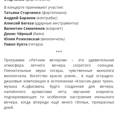
В концерте принимают участие:
Татьяна Старченко
(фортепиано)
Андрей Баранов
(контрабас)
Алексей Бегеза
(ударные инструменты)
Валентин Семеленов
(кларнет)
Денис Чёрный
(баян)
Юлия Рожковская
(виолончель)
Павел Кухта
(гитара)
***
Программа «Летним вечером» – это удивительная
атмосфера летнего вечера, согретого солнцем.
Пленительные звуки гитары, чувственные монологи
виолончели, богатство красок рояля... А ещё эстрадно-
джазовые композиции в исполнении «Классик-джаз трио»,
музыка А.Цфасмана, будто созданная для вечера,
напоённого ароматами лета, звучание кларнета,
подчеркивающее то особенное настроение июньского
вечера, когда впереди ещё много тёплых, прекрасных
дней.