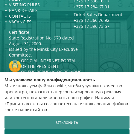
+375 17 396 16 17
VISITING RULES
+375 17 284 67 01
BANK DETAILS
Ticket Sales Department:
CONTACTS
+375 17 366 76 92
VACANCIES
+375 17 396 73 57
Certificate
State Registration No. 970 dated
August 31, 2000.
issued by the Minsk City Executive
Committee.
OFFICIAL INTERNET PORTAL
OF THE PRESIDENT
OF THE REPUBLIC OF BELARUS
MINISTRY OF CULTURE OF THE
Мы уважаем вашу конфиденциальность
REPUBLIC OF BELARUS
Мы используем файлы cookie, чтобы улучшить качество
PORTAL
просмотра, показывать персонализированную рекламу
RATING ASSESSMENT
или контент и анализировать наш трафик. Нажимая
«Принять все», вы соглашаетесь на использование файлов
Rating 4.9
cookie наших сайтов.
based on 112 reviews
Отклонить
Website development
ВТОП3