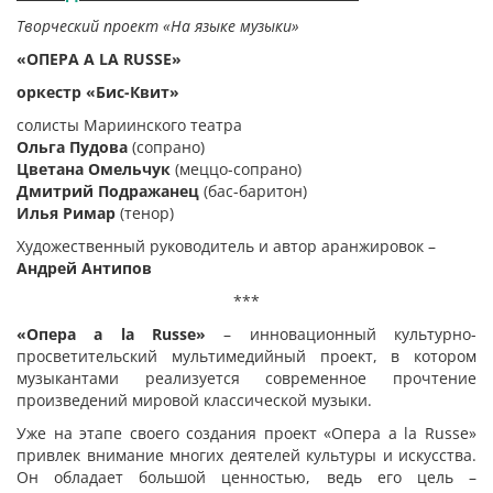
Творческий проект «На языке музыки»
«ОПЕРА
A LA RUSSE»
оркестр «Бис-Квит»
солисты Мариинского театра
Ольга Пудова
(сопрано)
Цветана Омельчук
(меццо-сопрано)
Дмитрий Подражанец
(бас-баритон)
Илья Римар
(тенор)
Художественный руководитель и автор аранжировок –
Андрей Антипов
***
«Опера a la Russe»
– инновационный культурно-
просветительский мультимедийный проект, в котором
музыкантами реализуется современное прочтение
произведений мировой классической музыки.
Уже на этапе своего создания проект «Опера a la Russe»
привлек внимание многих деятелей культуры и искусства.
Он обладает большой ценностью, ведь его цель –