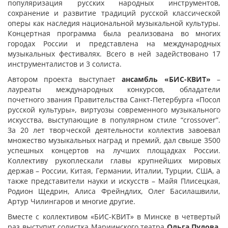
популяризация русских народных инструментов,
сохранение и развитие традиций русской классической
оперы как наследия национальной музыкальной культуры.
Концертная программа была реализована во многих
городах России и представлена на международных
музыкальных фестивалях. Всего в ней задействовано 17
инструменталистов и 3 солиста.
Автором проекта выступает
ансамбль «БИС-КВИТ»
–
лауреаты международных конкурсов, обладатели
почетного звания Правительства Санкт-Петербурга «Посол
русской культуры», виртуозы современного музыкального
искусства, выступающие в популярном стиле “crossover”.
За 20 лет творческой деятельности коллектив завоевал
множество музыкальных наград и премий, дал свыше 3500
успешных концертов на лучших площадках России.
Коллективу рукоплескали главы крупнейших мировых
держав – России, Китая, Германии, Италии, Турции, США, а
также представители науки и искусств – Майя Плисецкая,
Родион Щедрин, Алиса Фрейндлих, Олег Басилашвили,
Артур Чилингаров и многие другие.
Вместе с коллективом «БИС-КВИТ» в Минске в четвертый
раз выступит солистка Мариинского театра
Ольга Пудова
.