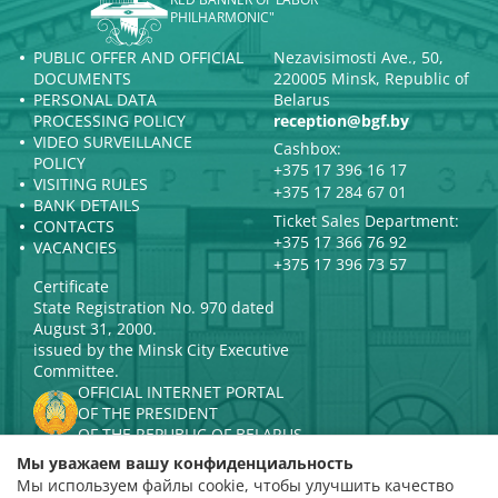
PHILHARMONIC"
PUBLIC OFFER AND OFFICIAL
Nezavisimosti Ave., 50,
DOCUMENTS
220005 Minsk, Republic of
PERSONAL DATA
Belarus
PROCESSING POLICY
reception@bgf.by
VIDEO SURVEILLANCE
Cashbox:
POLICY
+375 17 396 16 17
VISITING RULES
+375 17 284 67 01
BANK DETAILS
Ticket Sales Department:
CONTACTS
+375 17 366 76 92
VACANCIES
+375 17 396 73 57
Certificate
State Registration No. 970 dated
August 31, 2000.
issued by the Minsk City Executive
Committee.
OFFICIAL INTERNET PORTAL
OF THE PRESIDENT
OF THE REPUBLIC OF BELARUS
MINISTRY OF CULTURE OF THE
Мы уважаем вашу конфиденциальность
REPUBLIC OF BELARUS
Мы используем файлы cookie, чтобы улучшить качество