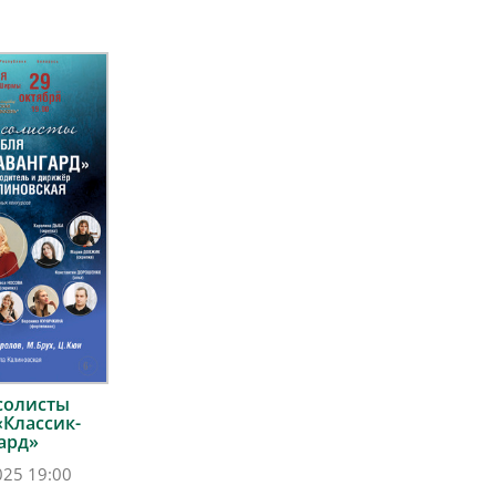
солисты
«Классик-
ард»
025 19:00