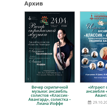
Архив
Вечер скрипичной
«Играют 
музыки: ансамбль
ансамбля 
солистов «Классик-
Аванг
Авангард», солистка –
29.10.2
Лиана Иоффе