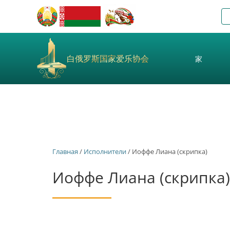
白俄罗斯国家爱乐协会
家
Главная
/
Исполнители
/ Иоффе Лиана (скрипка)
Иоффе Лиана (скрипка)