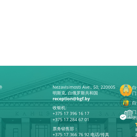
件
Nezavisimosti Ave., 50, 220005
白
明斯克, 白俄罗斯共和国
门
reception@bgf.by
白
收银机:
门
+375 17 396 16 17
评
+375 17 284 67 01
票务销售部：
+375 17 366 76 92 电话/传真