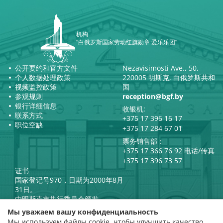
机构
“白俄罗斯国家劳动红旗勋章 爱乐乐团”
公开要约和官方文件
Nezavisimosti Ave., 50,
个人数据处理政策
220005 明斯克, 白俄罗斯共和
视频监控政策
国
参观规则
reception@bgf.by
银行详细信息
收银机:
联系方式
+375 17 396 16 17
职位空缺
+375 17 284 67 01
票务销售部：
+375 17 366 76 92 电话/传真
+375 17 396 73 57
证书
国家登记号970，日期为2000年8月
31日。
由明斯克市执行委员会颁发。
白俄罗斯共和国总统官方互联网
Мы уважаем вашу конфиденциальность
门户网站
Мы используем файлы cookie, чтобы улучшить качество