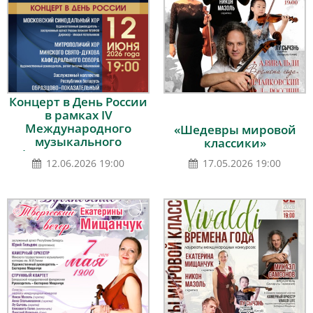
Концерт в День России
в рамках IV
Международного
«Шедевры мировой
музыкального
классики»
фестиваля «Подвиг
12.06.2026 19:00
17.05.2026 19:00
ратный – подвиг
духовный»