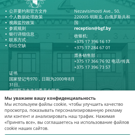
公开要约和官方文件
Nezavisimosti Ave., 50,
个人数据处理政策
220005 明斯克, 白俄罗斯共和
视频监控政策
国
参观规则
reception@bgf.by
银行详细信息
收银机:
联系方式
+375 17 396 16 17
职位空缺
+375 17 284 67 01
票务销售部：
+375 17 366 76 92 电话/传真
+375 17 396 73 57
证书
国家登记号970，日期为2000年8月
31日。
由明斯克市执行委员会颁发。
白俄罗斯共和国总统官方互联网
Мы уважаем вашу конфиденциальность
门户网站
Мы используем файлы cookie, чтобы улучшить качество
门户网站
просмотра, показывать персонализированную рекламу
白俄罗斯共和国文化部
评级评估
или контент и анализировать наш трафик. Нажимая
«Принять все», вы соглашаетесь на использование файлов
评分 4.9
cookie наших сайтов.
基于 112 条评价