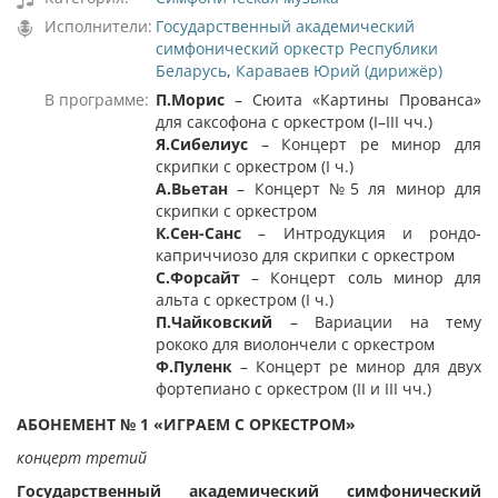
Исполнители:
Государственный академический
симфонический оркестр Республики
Беларусь
,
Караваев Юрий (дирижёр)
В программе:
П.Морис
– Сюита «Картины Прованса»
для саксофона с оркестром (I–III чч.)
Я.Сибелиус
– Концерт ре минор для
скрипки с оркестром (I ч.)
А.Вьетан
–
Концерт №5 ля минор для
скрипки с оркестром
К.Сен-Санс
– Интродукция и рондо-
каприччиозо для скрипки с оркестром
С.Форсайт
–
Концерт соль минор для
альта с оркестром (I ч.)
П.Чайковский
–
Вариации на тему
рококо для виолончели с оркестром
Ф.Пуленк
– Концерт ре минор для двух
фортепиано с оркестром (II и III чч.)
АБОНЕМЕНТ № 1 «ИГРАЕМ С ОРКЕСТРОМ»
концерт третий
Государственный академический симфонический