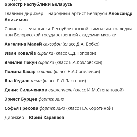
оркестр Республики Беларусь
Главный дирижёр – народный артист Беларуси
Александр
Анисимов
Солисты – учащиеся Республиканской гимназии-колледжа
при Белорусской государственной академии музыки
Ангелина Макей
саксофон
(
к
ласс Д.А. Бобко)
Иван Ковалёв
скрипка
(класс С.Д.Поповой)
Эмилия Пекун
скрипка
(класс Е.А.Козловской)
Полина Бахар
скрипка
(класс Н.А.Сопелевой)
Яна Кедало
альт
(класс Л.Л.Ластовки)
Денис Сильченков
в
иолончель
(класс И.М.Степановой)
Эрнест Бурцев
фортепиано
Софья Грекова
фортепиано
(класс Н.А.Коротиной)
Дирижёр –
Юрий Караваев