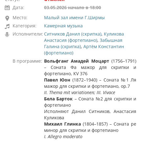
Дата:
03.05.2026 начало в 18:00
Место:
Малый зал имени Г.Ширмы
Категория:
Камерная музыка
Исполнители:
Ситников Данил (скрипка)
,
Куликова
Анастасия (фортепиано)
,
Забышная
Галина (скрипка)
,
Артём Константин
(фортепиано)
В программе:
Вольфганг Амадей Моцарт
(1756–1791)
– Соната Фа мажор для скрипки и
фортепиано, КV 376
Павел Юон
(1872–1940) – Соната №1 Ля
мажор для скрипки и фортепиано, ор.7
II.
Thema mit variationen
; III.
Vivace
Бела Барток
– Соната №2 для скрипки и
фортепиано
Исполняют Данил Ситников, Анастасия
Куликова
Михаил Глинка
(1804–1857) – Соната ре
минор для скрипки и фортепиано
I
.
Allegro moderato