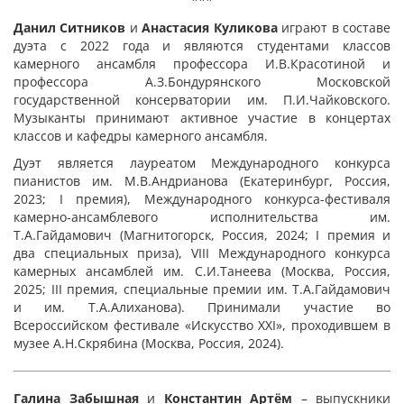
***
Данил Ситников
и
Анастасия Куликова
играют в составе
дуэта с 2022 года и являются студентами классов
камерного ансамбля профессора И.В.Красотиной и
профессора А.З.Бондурянского Московской
государственной консерватории им. П.И.Чайковского.
Музыканты принимают активное участие в концертах
классов и кафедры камерного ансамбля.
Дуэт является лауреатом Международного конкурса
пианистов им. М.В.Андрианова (Екатеринбург, Россия,
2023; I премия), Международного конкурса-фестиваля
камерно-ансамблевого исполнительства им.
Т.А.Гайдамович (Магнитогорск, Россия, 2024; I премия и
два специальных приза), VIII Международного конкурса
камерных ансамблей им. С.И.Танеева (Москва, Россия,
2025; III премия, специальные премии им. Т.А.Гайдамович
и им. Т.А.Алиханова). Принимали участие во
Всероссийском фестивале «Искусство ХХI», проходившем в
музее А.Н.Скрябина (Москва, Россия, 2024).
Галина Забышная
и
Константин Артём
– выпускники