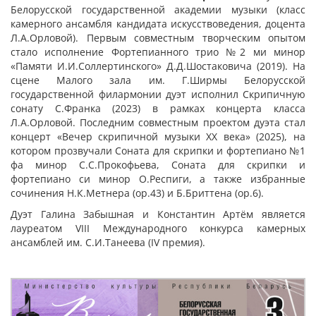
Белорусской государственной академии музыки (класс
камерного ансамбля кандидата искусствоведения, доцента
Л.А.Орловой). Первым совместным творческим опытом
стало исполнение Фортепианного трио №2 ми минор
«Памяти И.И.Соллертинского» Д.Д.Шостаковича (2019). На
сцене Малого зала им. Г.Ширмы Белорусской
государственной филармонии дуэт исполнил Скрипичную
сонату С.Франка (2023) в рамках концерта класса
Л.А.Орловой. Последним совместным проектом дуэта стал
концерт «Вечер скрипичной музыки ХХ века» (2025), на
котором прозвучали Соната для скрипки и фортепиано №1
фа минор С.С.Прокофьева, Соната для скрипки и
фортепиано си минор О.Респиги, а также избранные
сочинения Н.К.Метнера (ор.43) и Б.Бриттена (ор.6).
Дуэт Галина Забышная и Константин Артём является
лауреатом VIII Международного конкурса камерных
ансамблей им. С.И.Танеева (IV премия).