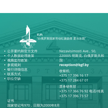
机构
“白俄罗斯国家劳动红旗勋章 爱乐乐团”
公开要约和官方文件
Nezavisimosti Ave., 50,
个人数据处理政策
220005 明斯克, 白俄罗斯共和
视频监控政策
国
参观规则
reception@bgf.by
银行详细信息
收银机:
联系方式
+375 17 396 16 17
职位空缺
+375 17 284 67 01
票务销售部：
+375 17 366 76 92 电话/传真
+375 17 396 73 57
证书
国家登记号970，日期为2000年8月