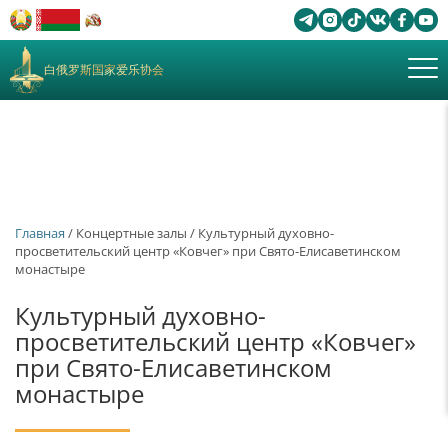
白俄罗斯国家爱乐协会
Главная
/ Концертные залы / Культурный духовно-
просветительский центр «Ковчег» при Свято-Елисаветинском
монастыре
Культурный духовно-
просветительский центр «Ковчег»
при Свято-Елисаветинском
монастыре