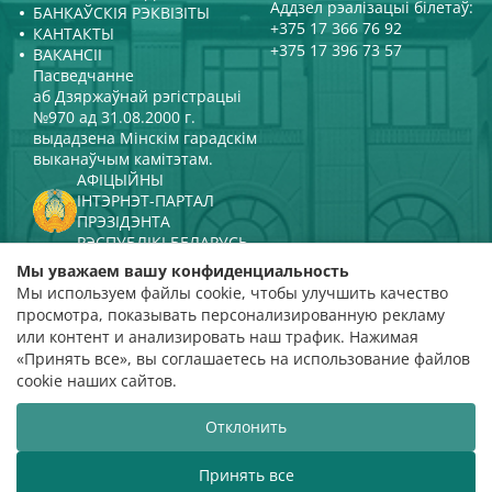
Аддзел рэалізацыі білетаў:
БАНКАЎСКІЯ РЭКВІЗІТЫ
+375 17 366 76 92
КАНТАКТЫ
+375 17 396 73 57
ВАКАНСІІ
Пасведчанне
аб Дзяржаўнай рэгістрацыі
№970 ад 31.08.2000 г.
выдадзена Мінскім гарадскім
выканаўчым камітэтам.
АФІЦЫЙНЫ
ІНТЭРНЭТ-ПАРТАЛ
ПРЭЗІДЭНТА
РЭСПУБЛІКІ БЕЛАРУСЬ
МІНІСТЭРСТВА КУЛЬТУРЫ
Мы уважаем вашу конфиденциальность
РЭСПУБЛІКІ БЕЛАРУСЬ
Мы используем файлы cookie, чтобы улучшить качество
ПАРТАЛ
просмотра, показывать персонализированную рекламу
РЭЙТЫНГАВАЙ АЦЭНКІ
или контент и анализировать наш трафик. Нажимая
«Принять все», вы соглашаетесь на использование файлов
адзнака 4,9
cookie наших сайтов.
на падставе 112 водгукаў
Отклонить
Распрацоўка сайта
ВТОП3
Принять все