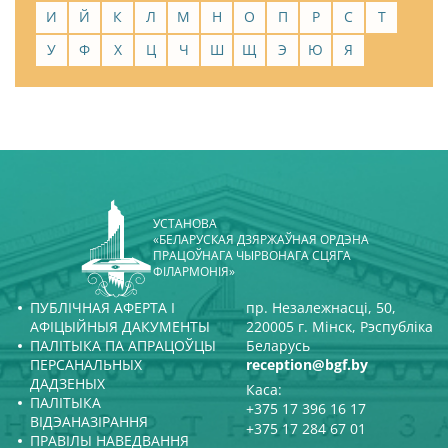
И
Й
К
Л
М
Н
О
П
Р
С
Т
У
Ф
Х
Ц
Ч
Ш
Щ
Э
Ю
Я
УСТАНОВА
«БЕЛАРУСКАЯ ДЗЯРЖАЎНАЯ ОРДЭНА
ПРАЦОЎНАГА ЧЫРВОНАГА СЦЯГА
ФІЛАРМОНІЯ»
ПУБЛІЧНАЯ АФЕРТА І
пр. Незалежнасці, 50,
АФІЦЫЙНЫЯ ДАКУМЕНТЫ
220005 г. Мінск, Рэспубліка
ПАЛІТЫКА ПА АПРАЦОЎЦЫ
Беларусь
ПЕРСАНАЛЬНЫХ
reception@bgf.by
ДАДЗЕНЫХ
Каса:
ПАЛІТЫКА
+375 17 396 16 17
ВІДЭАНАЗІРАННЯ
+375 17 284 67 01
ПРАВІЛЫ НАВЕДВАННЯ