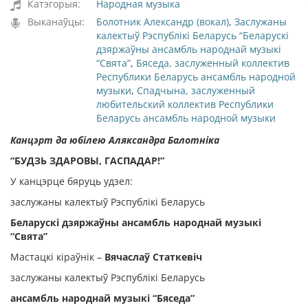
Катэгорыя:
Народная музыка
Выканаўцы:
Болотник Александр (вокал)
,
Заслужаны
калектыў Рэспублікі Беларусь “Беларускі
дзяржаўны ансамбль народнай музыкі
“Свята”
,
Бяседа, заслуженный коллектив
Республики Беларусь ансамбль народной
музыки
,
Спадчына, заслуженный
любительский коллектив Республики
Беларусь ансамбль народной музыки
Канцэрт да юбілею Аляксандра Балотніка
“БУДЗЬ ЗДАРОВЫ, ГАСПАДАР!”
У канцэрце бяруць удзел:
заслужаны калектыў Рэспублікі Беларусь
Беларускі дзяржаўны ансамбль народнай музыкі
“Свята”
Мастацкі кіраўнік –
Вячаслаў Статкевіч
заслужаны калектыў Рэспублікі Беларусь
ансамбль народнай музыкі “Бяседа”