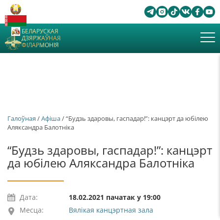
БЕЛАРУСКАЯ
ДЗЯРЖАЎНАЯ
ФІЛАРМОНІЯ
Галоўная
/
Афiша
/ “Будзь здаровы, гаспадар!”: канцэрт да юбілею
Аляксандра Балотніка
“Будзь здаровы, гаспадар!”: канцэрт
да юбілею Аляксандра Балотніка
Дата:
18.02.2021 пачатак у 19:00
Месца:
Вялікая канцэртная зала