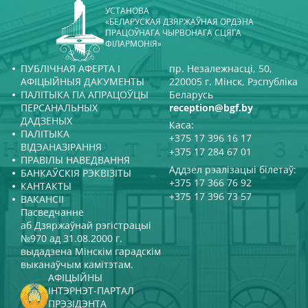
УСТАНОВА
«БЕЛАРУСКАЯ ДЗЯРЖАЎНАЯ ОРДЭНА
ПРАЦОЎНАГА ЧЫРВОНАГА СЦЯГА
ФІЛАРМОНІЯ»
ПУБЛІЧНАЯ АФЕРТА І
пр. Незалежнасці, 50,
АФІЦЫЙНЫЯ ДАКУМЕНТЫ
220005 г. Мінск, Рэспубліка
ПАЛІТЫКА ПА АПРАЦОЎЦЫ
Беларусь
ПЕРСАНАЛЬНЫХ
reception@bgf.by
ДАДЗЕНЫХ
Каса:
ПАЛІТЫКА
+375 17 396 16 17
ВІДЭАНАЗІРАННЯ
+375 17 284 67 01
ПРАВІЛЫ НАВЕДВАННЯ
Аддзел рэалізацыі білетаў:
БАНКАЎСКІЯ РЭКВІЗІТЫ
+375 17 366 76 92
КАНТАКТЫ
+375 17 396 73 57
ВАКАНСІІ
Пасведчанне
аб Дзяржаўнай рэгістрацыі
№970 ад 31.08.2000 г.
выдадзена Мінскім гарадскім
выканаўчым камітэтам.
АФІЦЫЙНЫ
ІНТЭРНЭТ-ПАРТАЛ
ПРЭЗІДЭНТА