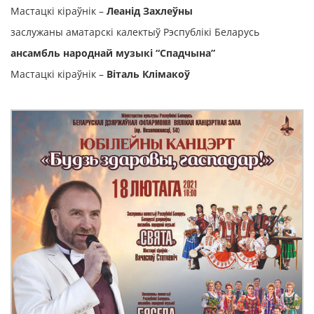
Мастацкі кіраўнік –
Леанід Захлеўны
заслужаны аматарскі калектыў Рэспублікі Беларусь
ансамбль народнай музыкі “Спадчына”
Мастацкі кіраўнік –
Віталь Клімакоў