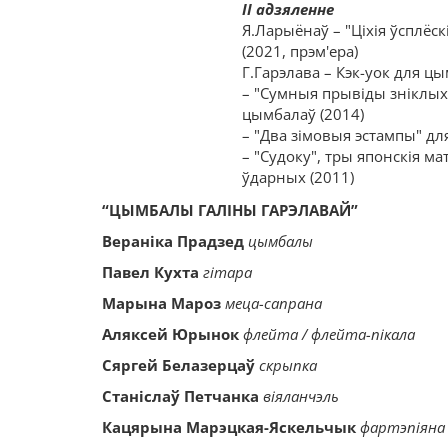
ІІ адзяленне
Я.Ларыёнаў – "Ціхія ўсплёск
(2021, прэм'ера)
Г.Гарэлава – Кэк-уок для цы
– "Сумныя прывіды зніклых з
цымбалаў (2014)
– "Два зімовыя эстампы" для
– "Судоку", тры японскія м
ўдарных (2011)
“
ЦЫМБАЛЫ ГАЛІНЫ ГАРЭЛАВАЙ”
Вераніка Прадзед
цымбалы
Павел Кухта
гітара
Марына Мароз
меца-сапрана
Аляксей Юрынок
флейта / флейта-пікала
Сяргей Белазерцаў
скрыпка
Станіслаў Петчанка
віяланчэль
Кацярына Марэцкая-Яскельчык
фартэпіяна