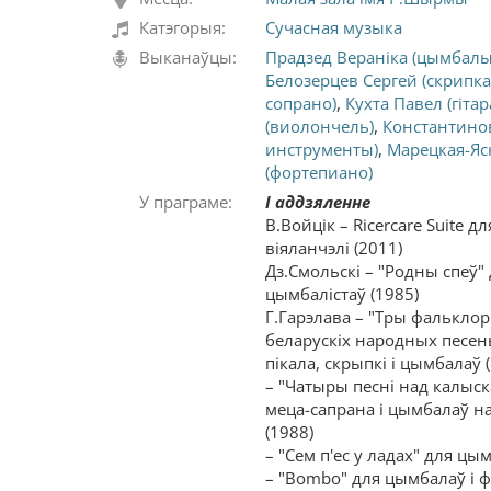
Катэгорыя:
Сучасная музыка
Выканаўцы:
Прадзед Вераніка (цымбалы
Белозерцев Сергей (скрипка
сопрано)
,
Кухта Павел (гітар
(виолончель)
,
Константино
инструменты)
,
Марецкая-Яс
(фортепиано)
У праграме:
І аддзяленне
В.Войцік – Ricercare Suite 
віяланчэлі (2011)
Дз.Смольскі – "Родны спеў"
цымбалістаў (1985)
Г.Гарэлава – "Тры фалькло
беларускіх народных песен
пікала, скрыпкі і цымбалаў 
– "Чатыры песні над калыс
меца-сапрана і цымбалаў на
(1988)
– "Сем п'ес у ладах" для цы
– "Bombo" для цымбалаў і ф