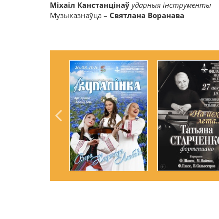
Міхаіл Канстанцінаў
ударныя інструменты
Музыказнаўца –
Святлана Воранава