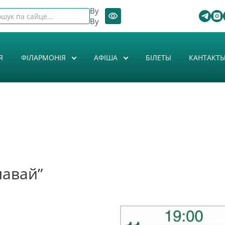
By
By
Я
ФІЛАРМОНІЯ
АФIША
БІЛЕТЫ
КАНТАКТ
лавай”