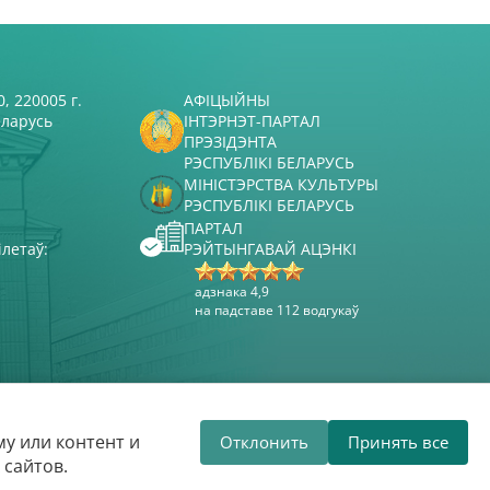
, 220005 г.
АФІЦЫЙНЫ
еларусь
ІНТЭРНЭТ-ПАРТАЛ
ПРЭЗІДЭНТА
РЭСПУБЛІКІ БЕЛАРУСЬ
МІНІСТЭРСТВА КУЛЬТУРЫ
РЭСПУБЛІКІ БЕЛАРУСЬ
ПАРТАЛ
ілетаў:
РЭЙТЫНГАВАЙ АЦЭНКІ
адзнака 4,9
на падставе 112 водгукаў
Распрацоўка сайта
ВТОП3
у или контент и
Отклонить
Принять все
філармонія вітае вас!
Беларуская дзя
 сайтов.