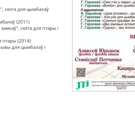
і", сюіта для цымбалаў
мбалаў (2011)
амкаў", сюіта для гітары і
 гітары (2014)
атывы для цымбалаў і