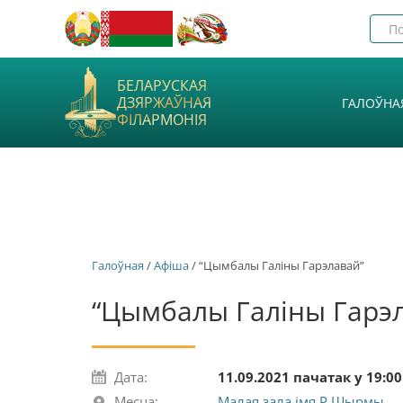
БЕЛАРУСКАЯ
ДЗЯРЖАЎНАЯ
ГАЛОЎНА
ФІЛАРМОНІЯ
Галоўная
/
Афiша
/ “Цымбалы Галіны Гарэлавай”
“Цымбалы Галіны Гарэ
Дата:
11.09.2021 пачатак у 19:00
Месца:
Малая зала імя Р.Шырмы