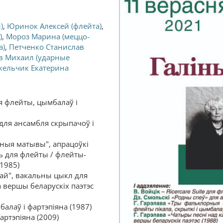
)
,
Юринок Алексей (флейта)
,
)
,
Мороз Марина (меццо-
а)
,
Петченко Станислав
в Михаил (ударные
кельчик Екатерина
для флейты, цымбалаў і
 для ансамбля скрыпачоў і
рныя матывы", апрацоўкі
ь для флейты / флейты-
(1985)
кай", вакальны цыкл для
 вершы беларускіх паэтэс
мбалаў і фартэпіяна (1987)
артэпіяна (2009)