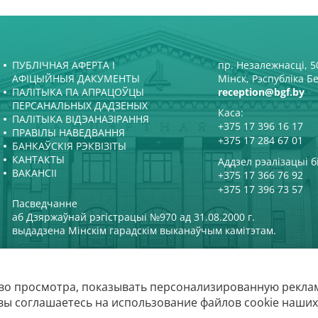
ПУБЛІЧНАЯ АФЕРТА І
пр. Незалежнасці, 50
АФІЦЫЙНЫЯ ДАКУМЕНТЫ
Мінск, Рэспубліка Б
ПАЛІТЫКА ПА АПРАЦОЎЦЫ
reception@bgf.by
ПЕРСАНАЛЬНЫХ ДАДЗЕНЫХ
Каса:
ПАЛІТЫКА ВІДЭАНАЗІРАННЯ
+375 17 396 16 17
ПРАВІЛЫ НАВЕДВАННЯ
+375 17 284 67 01
БАНКАЎСКІЯ РЭКВІЗІТЫ
КАНТАКТЫ
Аддзел рэалізацыі б
ВАКАНСІІ
+375 17 366 76 92
+375 17 396 73 57
Пасведчанне
аб Дзяржаўнай рэгістрацыі №970 ад 31.08.2000 г.
выдадзена Мінскім гарадскім выканаўчым камітэтам.
во просмотра, показывать персонализированную реклам
Беларуская дзяржаўная 
вы соглашаетесь на использование файлов cookie наших