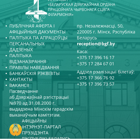
«БЕЛАРУСКАЯ ДЗЯРЖАЎНАЯ ОРДЭНА
ПРАЦОЎНАГА ЧЫРВОНАГА СЦЯГА
ФІЛАРМОНІЯ»
ПУБЛІЧНАЯ АФЕРТА І
пр. Незалежнасці, 50,
АФІЦЫЙНЫЯ ДАКУМЕНТЫ
220005 г. Мінск, Рэспубліка
ПАЛІТЫКА ПА АПРАЦОЎЦЫ
Беларусь
ПЕРСАНАЛЬНЫХ
reception@bgf.by
ДАДЗЕНЫХ
Каса:
ПАЛІТЫКА
+375 17 396 16 17
ВІДЭАНАЗІРАННЯ
+375 17 284 67 01
ПРАВІЛЫ НАВЕДВАННЯ
Аддзел рэалізацыі білетаў:
БАНКАЎСКІЯ РЭКВІЗІТЫ
+375 17 366 76 92
КАНТАКТЫ
+375 17 396 73 57
ВАКАНСІІ
Пасведчанне
аб Дзяржаўнай рэгістрацыі
№970 ад 31.08.2000 г.
выдадзена Мінскім гарадскім
выканаўчым камітэтам.
АФІЦЫЙНЫ
ІНТЭРНЭТ-ПАРТАЛ
ПРЭЗІДЭНТА
РЭСПУБЛІКІ БЕЛАРУСЬ