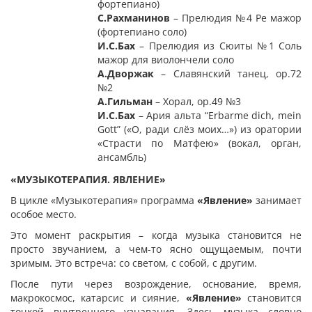
фортепиано)
С.Рахманинов
– Прелюдия №4 Ре мажор
(фортепиано соло)
И.С.Бах
– Прелюдия из Сюиты №1 Соль
мажор для виолончели соло
А.Дворжак
– Славянский танец, op.72
№2
А.Гильман
– Хорал, op.49 №3
И.С.Бах
– Ария альта “Erbarme dich, mein
Gott” («О, ради слёз моих…») из оратории
«Страсти по Матфею» (вокал, орган,
ансамбль)
«МУЗЫКОТЕРАПИЯ. ЯВЛЕНИЕ»
В цикле «Музыкотерапия» программа
«Явление»
занимает
особое место.
Это момент раскрытия – когда музыка становится не
просто звучанием, а чем-то ясно ощущаемым, почти
зримым. Это встреча: со светом, с собой, с другим.
После пути через возрождение, основание, время,
макрокосмос, катарсис и сияние,
«Явление»
становится
точкой внутреннего узнавания. Здесь музыка словно