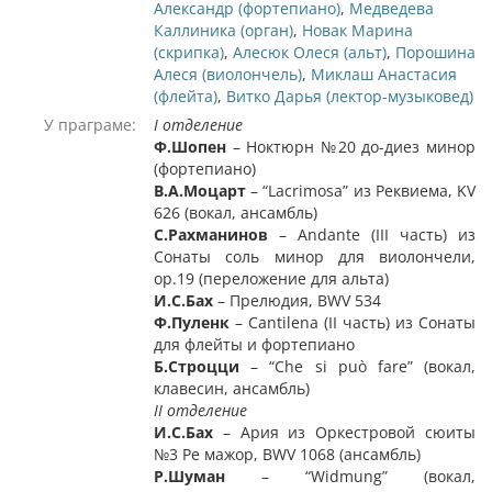
Александр (фортепиано)
,
Медведева
Каллиника (орган)
,
Новак Марина
(скрипка)
,
Алесюк Олеся (альт)
,
Порошина
Алеся (виолончель)
,
Миклаш Анастасия
(флейта)
,
Витко Дарья (лектор-музыковед)
У праграме:
I отделение
Ф.Шопен
– Ноктюрн №20 до-диез минор
(фортепиано)
В.А.Моцарт
– “Lacrimosa” из Реквиема, KV
626 (вокал, ансамбль)
С.Рахманинов
– Andante (III часть) из
Сонаты соль минор для виолончели,
op.19 (переложение для альта)
И.С.Бах
– Прелюдия, BWV 534
Ф.Пуленк
– Cantilena (II часть) из Сонаты
для флейты и фортепиано
Б.Строцци
– “Che si può fare” (вокал,
клавесин, ансамбль)
II отделение
И.С.Бах
– Ария из Оркестровой сюиты
№3 Ре мажор, BWV 1068 (ансамбль)
Р.Шуман
– “Widmung” (вокал,