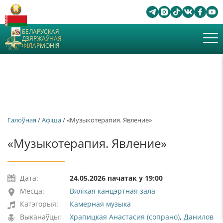
БЕЛАРУСКАЯ
ДЗЯРЖАЎНАЯ
ФІЛАРМОНІЯ
Галоўная
/
Афiша
/ «Музыкотерапия. Явление»
«Музыкотерапия. Явление»
Дата:
24.05.2026 пачатак у 19:00
Месца:
Вялікая канцэртная зала
Катэгорыя:
Камерная музыка
Выканаўцы:
Храпицкая Анастасия (сопрано)
,
Данилов