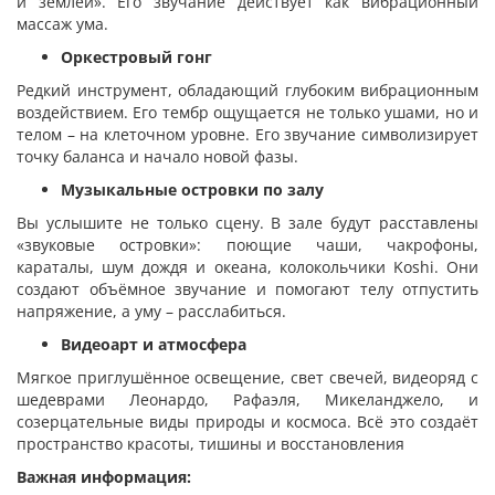
и землёй». Его звучание действует как вибрационный
массаж ума.
Оркестровый гонг
Редкий инструмент, обладающий глубоким вибрационным
воздействием. Его тембр ощущается не только ушами, но и
телом – на клеточном уровне. Его звучание символизирует
точку баланса и начало новой фазы.
Музыкальные островки по залу
Вы услышите не только сцену. В зале будут расставлены
«звуковые островки»: поющие чаши, чакрофоны,
караталы, шум дождя и океана, колокольчики Koshi. Они
создают объёмное звучание и помогают телу отпустить
напряжение, а уму – расслабиться.
Видеоарт и атмосфера
Мягкое приглушённое освещение, свет свечей, видеоряд с
шедеврами Леонардо, Рафаэля, Микеланджело, и
созерцательные виды природы и космоса. Всё это создаёт
пространство красоты, тишины и восстановления
Важная информация: