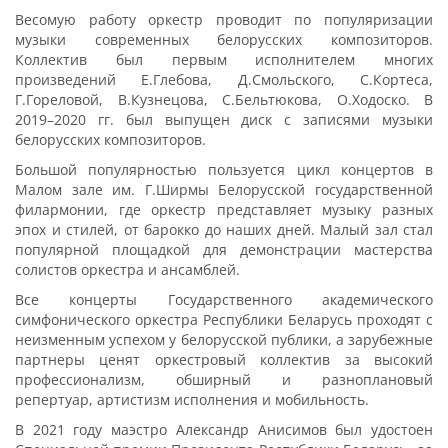
Весомую работу оркестр проводит по популяризации
музыки современных белорусских композиторов.
Коллектив был первым исполнителем многих
произведений Е.Глебова, Д.Смольского, С.Кортеса,
Г.Гореловой, В.Кузнецова, С.Бельтюкова, О.Ходоско. В
2019–2020 гг. был выпущен диск с записями музыки
белорусских композиторов.
Большой популярностью пользуется цикл концертов в
Малом зале им. Г.Ширмы Белорусской государственной
филармонии, где оркестр представляет музыку разных
эпох и стилей, от барокко до наших дней. Малый зал стал
популярной площадкой для демонстрации мастерства
солистов оркестра и ансамблей.
Все концерты Государственного академического
симфонического оркестра Республики Беларусь проходят с
неизменным успехом у белорусской публики, а зарубежные
партнеры ценят оркестровый коллектив за высокий
профессионализм, обширный и разноплановый
репертуар, артистизм исполнения и мобильность.
В 2021 году маэстро Александр Анисимов был удостоен