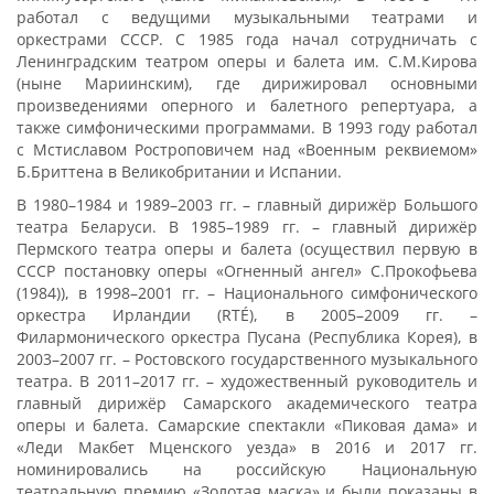
работал с ведущими музыкальными театрами и
оркестрами СССР. С 1985 года начал сотрудничать с
Ленинградским театром оперы и балета им. С.М.Кирова
(ныне Мариинским), где дирижировал основными
произведениями оперного и балетного репертуара, а
также симфоническими программами. В 1993 году работал
с Мстиславом Ростроповичем над «Военным реквиемом»
Б.Бриттена в Великобритании и Испании.
В 1980–1984 и 1989–2003 гг. – главный дирижёр Большого
театра Беларуси. В 1985–1989 гг. – главный дирижёр
Пермского театра оперы и балета (осуществил первую в
СССР постановку оперы «Огненный ангел» С.Прокофьева
(1984)), в 1998–2001 гг. – Национального симфонического
оркестра Ирландии (RTÉ), в 2005–2009 гг. –
Филармонического оркестра Пусана (Республика Корея), в
2003–2007 гг. – Ростовского государственного музыкального
театра. В 2011–2017 гг. – художественный руководитель и
главный дирижёр Самарского академического театра
оперы и балета. Самарские спектакли «Пиковая дама» и
«Леди Макбет Мценского уезда» в 2016 и 2017 гг.
номинировались на российскую Национальную
театральную премию «Золотая маска» и были показаны в