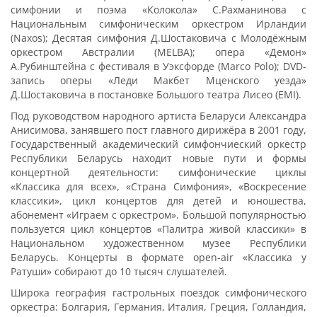
симфонии и поэма «Колокола» С.Рахманинова с
Национальным симфоническим оркестром Ирландии
(Naxos); Десятая симфония Д.Шостаковича с Молодёжным
оркестром Австралии (MELBA); опера «Демон»
А.Рубинштейна с фестиваля в Уэксфорде (Marco Polo); DVD-
запись оперы «Леди Макбет Мценского уезда»
Д.Шостаковича в постановке Большого театра Лисео (EMI).
Под руководством народного артиста Беларуси Александра
Анисимова, занявшего пост главного дирижёра в 2001 году,
Государственный академический симфончиеский оркестр
Республики Беларусь находит новые пути и формы
концертной деятельности: симфонические циклы
«Классика для всех», «Страна Симфония», «Воскресение
классики», цикл концертов для детей и юношества,
абонемент «Играем с оркестром». Большой популярностью
пользуется цикл концертов «Палитра живой классики» в
Национальном художественном музее Республики
Беларусь. Концерты в формате open-air «Классика у
Ратуши» собирают до 10 тысяч слушателей.
Широка география гастрольных поездок симфонического
оркестра: Болгария, Германия, Италия, Греция, Голландия,