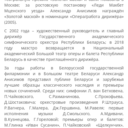
Москве; за ростовскую постановку «Леди Макбет
Мценского уезда» Александр Анисимов награждён
«Золотой маской» в номинации «Опера/работа дирижёра»
(2005).
С 2002 года – художественный руководитель и главный
дирижёр Государственного академического
симфонического оркестра Республики Беларусь; в 2018
году маэстро возвращается в Национальный
академический Большой театр оперы и балета Республики
Беларусь в качестве приглашённого дирижёра.
За годы работы в Белорусской государственной
филармонии и в Большом театре Беларуси Александр
Анисимов представил публике Беларуси и зарубежья
лучшие образцы классического наследия и премьеры
новых сочинений. Среди них: симфонии Л. ван Бетховена,
П.Чайковского, С.Рахманинова, С.Прокофьева,
Д.Шостаковича; оркестровые произведения Р.Штрауса,
Р.Вагнера, Г.Малера, Дж.Гершвина, М.Равеля; первые
исполнения музыки Д.Смольского, А.Мдивани,
В.Кузнецова, Г.Гореловой; премьеры опер и балетов:
М.Глинка «Иван Сусанин», П.Чайковский «Щелкунчик»,