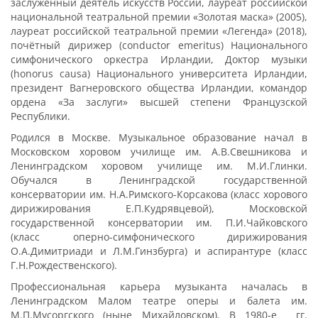
заслуженный деятель искусств России, лауреат российской
национальной театральной премии «Золотая маска» (2005),
лауреат российской театральной премии «Легенда» (2018),
почётный дирижер (conductor emeritus) Национального
симфонического оркестра Ирландии, Доктор музыки
(honorus causa) Национального университета Ирландии,
президент Вагнеровского общества Ирландии, командор
ордена «За заслуги» высшей степени Французской
Республики.
Родился в Москве. Музыкальное образование начал в
Московском хоровом училище им. А.В.Свешникова и
Ленинградском хоровом училище им. М.И.Глинки.
Обучался в Ленинградской государственной
консерватории им. Н.А.Римского-Корсакова (класс хорового
дирижирования Е.П.Кудрявцевой), Московской
государственной консерватории им. П.И.Чайковского
(класс оперно-симфонического дирижирования
О.А.Димитриади и Л.М.Гинзбурга) и аспирантуре (класс
Г.Н.Рождественского).
Профессиональная карьера музыканта началась в
Ленинградском Малом театре оперы и балета им.
М.П.Мусоргского (ныне Михайловском). В 1980-е гг.