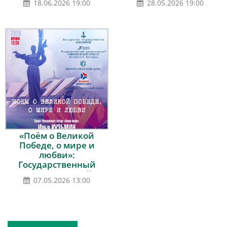
18.06.2026 19:00
28.05.2026 19:00
симфонический
оркестр Республики
оркестр Республики
Беларусь, дирижёр –
Беларусь, дирижёр –
Александр Анисимов,
Александр Анисимов
солистка – Олеся
Алесюк (альт)
«Поём о Великой
Победе, о мире и
любви»:
Государственный
академический
07.05.2026 13:00
симфонический
оркестр Республики
Беларусь, солист –
Илья Кузьмин
(баритон), дирижёр –