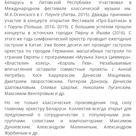
Беларусь в Литовской Республике. Участвовал в
Международном фестивале классической музыки им.
М.К.Огинского в г. Плунге (Литва, 2015). Дважды принимал
участие в концерте открытия Фестиваля «Про-Балтика» в
г.Торунь (Польша, 2016, 2019). С большим успехом прошли
концерты в эстонских городах Пярну и Йыхви (2016). С
этого же года симфонический оркестр проводит ежегодные
гастроли в Китае. Уже более десяти лет проходят гастроли
оркестра по городам Германии, масштабные гастроли по
странам Европы с программами «Музыка Ханса Циммера»,
«Властелин колец», «Король Лев». Незабываемые
впечатления оставили совместные проекты с Анной
Нетребко, Хосе Каррерасом, Денисом Мацуевым,
Дмитрием Хворостовским, Питером Донохоу, Денисом
Шаповаловым, Оливье Шарлье, Николаем Луганским,
Максимом Венгеровым и др.
Но не только классические произведения под силу
главному оркестру Беларуси. Коллектив всегда открыт для
предложений о сотрудничестве с популярными рок-
группами, солистами и композиторами: Максимом
Дунаевским, Александром Малининым, Александром
Журбиным и др.