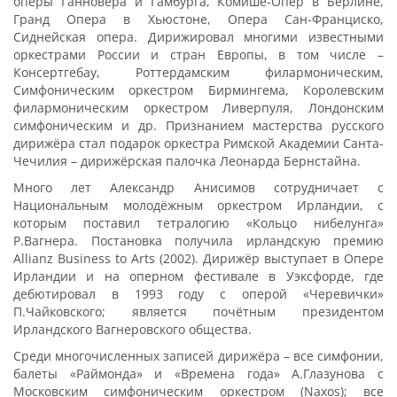
оперы Ганновера и Гамбурга, Комише-Опер в Берлине,
Гранд Опера в Хьюстоне, Опера Сан-Франциско,
Сиднейская опера. Дирижировал многими известными
оркестрами России и стран Европы, в том числе –
Консертгебау, Роттердамским филармоническим,
Симфоническим оркестром Бирмингема, Королевским
филармоническим оркестром Ливерпуля, Лондонским
симфоническим и др. Признанием мастерства русского
дирижёра стал подарок оркестра Римской Академии Санта-
Чечилия – дирижёрская палочка Леонарда Бернстайна.
Много лет Александр Анисимов сотрудничает с
Национальным молодёжным оркестром Ирландии, с
которым поставил тетралогию «Кольцо нибелунга»
Р.Вагнера. Постановка получила ирландскую премию
Allianz Business to Arts (2002). Дирижёр выступает в Опере
Ирландии и на оперном фестивале в Уэксфорде, где
дебютировал в 1993 году с оперой «Черевички»
П.Чайковского; является почётным президентом
Ирландского Вагнеровского общества.
Среди многочисленных записей дирижёра – все симфонии,
балеты «Раймонда» и «Времена года» А.Глазунова с
Московским симфоническим оркестром (Naxos); все