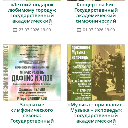
«Летний подарок
Концерт на бис:
любимому городу»:
Государственный
Государственный
академический
академический
симфонический
симфонический
оркестр Республики
23.07.2026 19:00
01.07.2026 19:00
оркестр Республики
Беларусь, дирижёр –
Беларусь, дирижёр –
Александр Анисимов
Александр Анисимов,
солист – Александр
Данилов (фортепиано)
Закрытие
«Музыка – признание.
симфонического
Музыка – исповедь»:
сезона:
Государственный
Государственный
академический
академический
симфонический