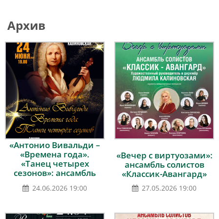
Архив
«Антонио Вивальди –
«Времена года».
«Вечер с виртуозами»:
«Танец четырех
ансамбль солистов
сезонов»: ансамбль
«Классик-Авангард»
солистов «Классик-
24.06.2026 19:00
27.05.2026 19:00
Авангард»