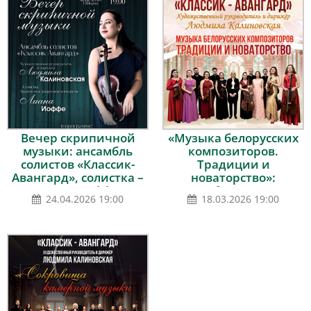
Вечер скрипичной
«Музыка белорусских
музыки: ансамбль
композиторов.
солистов «Классик-
Традиции и
Авангард», солистка –
новаторство»:
Лиана Иоффе
ансамбль солистов
24.04.2026 19:00
18.03.2026 19:00
«Классик-Авангард»