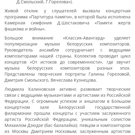
Д.Смольский, Г.Горелова»).
Живой отклик у слушателей вызвала концертная
программа «Партитура памяти», в которой была исполнена
Камерная симфония Д.Шостаковича «Памяти жертв
фашизма и войны».
Большое внимание «Классик-Авангард» уделяет
популяризации музыки белорусских композиторов.
Руководитель ансамбля сотрудничает с ведущими
композиторами нашей страны. Коллектив проводит цикл
концертов «От истоков до современности», где звучит
музыка белорусских композиторов разных эпох.
Представлены творческие портреты Галины Гореловой,
Дмитрия Смольского, Вячеслава Кузнецова.
Людмила Калиновская активно развивает творческие
связи с ведущими музыкантами и артистами из Российской
Федерации. С огромным успехом и аншлагом в Большом
концертном зале Белорусской государственной
филармонии прошли концерты с участием заслуженного
артиста Российской Федерации, уникальным солистом
Михаилом Дзюдзе (бас-балалайка); певцом и композитором
из Москвы Дмитрием Носковым; заслуженным артистом