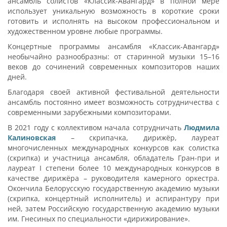
ансамбль солистов «Классик-Авангард» в полной мере
использует уникальную возможность в короткие сроки
готовить и исполнять на высоком профессиональном и
художественном уровне любые программы.
Концертные программы ансамбля «Классик-Авангард»
необычайно разнообразны: от старинной музыки 15–16
веков до сочинений современных композиторов наших
дней.
Благодаря своей активной фестивальной деятельности
ансамбль постоянно имеет возможность сотрудничества с
современными зарубежными композиторами.
В 2021 году с коллективом начала сотрудничать
Людмила
Калиновская
– скрипачка, дирижёр, лауреат
многочисленных международных конкурсов как солистка
(скрипка) и участница ансамбля, обладатель Гран-при и
лауреат І степени более 10 международных конкурсов в
качестве дирижёра – руководителя камерного оркестра.
Окончила Белорусскую государственную академию музыки
(скрипка, концертный исполнитель) и аспирантуру при
ней, затем Российскую государственную академию музыки
им. Гнесиных по специальности «дирижирование».