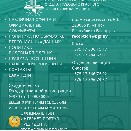
ОРДЕНА ТРУДОВОГО КРАСНОГО
ЗНАМЕНИ ФИЛАРМОНИЯ»
ПУБЛИЧНАЯ ОФЕРТА И
пр. Независимости, 50,
ОФИЦИАЛЬНЫЕ
220005 г. Минск,
ДОКУМЕНТЫ
Республика Беларусь
ПОЛИТИКА ПО ОБРАБОТКЕ
reception@bgf.by
ПЕРСОНАЛЬНЫХ ДАННЫХ
Касса:
ПОЛИТИКА
+375 17 396 16 17
ВИДЕОНАБЛЮДЕНИЯ
+375 17 284 67 01
ПРАВИЛА ПОСЕЩЕНИЯ
Отдел реализации
БАНКОВСКИЕ РЕКВИЗИТЫ
билетов:
КОНТАКТЫ
+375 17 366 76 92
ВАКАНСИИ
+375 17 396 73 57
Свидетельство
Государственной регистрации
№970 от 31.08.2000г.
выдано Минским городским
исполнительным комитетом.
ОФИЦИАЛЬНЫЙ
ИНТЕРНЕТ-ПОРТАЛ
ПРЕЗИДЕНТА
РЕСПУБЛИКИ БЕЛАРУСЬ