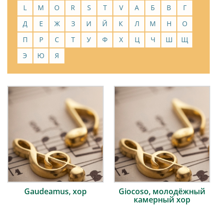
L
M
O
R
S
T
V
А
Б
В
Г
Д
Е
Ж
З
И
Й
К
Л
М
Н
О
П
Р
С
Т
У
Ф
Х
Ц
Ч
Ш
Щ
Э
Ю
Я
Gaudeamus, хор
Giocoso, молодёжный
камерный хор