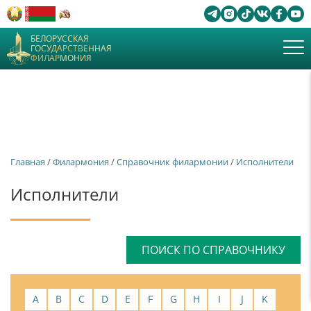
БЕЛОРУССКАЯ
ГОСУДАРСТВЕННАЯ
ФИЛАРМОНИЯ
Главная
/
Филармония
/
Справочник филармонии
/
Исполнители
Исполнители
ПОИСК ПО СПРАВОЧНИКУ
A
B
C
D
E
F
G
H
I
J
K