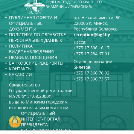
ОРДЕНА ТРУДОВОГО КРАСНОГО
ЗНАМЕНИ ФИЛАРМОНИЯ»
ПУБЛИЧНАЯ ОФЕРТА И
пр. Независимости, 50,
ОФИЦИАЛЬНЫЕ
220005 г. Минск,
ДОКУМЕНТЫ
Республика Беларусь
ПОЛИТИКА ПО ОБРАБОТКЕ
reception@bgf.by
ПЕРСОНАЛЬНЫХ ДАННЫХ
Касса:
ПОЛИТИКА
+375 17 396 16 17
ВИДЕОНАБЛЮДЕНИЯ
+375 17 284 67 01
ПРАВИЛА ПОСЕЩЕНИЯ
Отдел реализации
БАНКОВСКИЕ РЕКВИЗИТЫ
билетов:
КОНТАКТЫ
+375 17 366 76 92
ВАКАНСИИ
+375 17 396 73 57
Свидетельство
Государственной регистрации
№970 от 31.08.2000г.
выдано Минским городским
исполнительным комитетом.
ОФИЦИАЛЬНЫЙ
ИНТЕРНЕТ-ПОРТАЛ
ПРЕЗИДЕНТА
РЕСПУБЛИКИ БЕЛАРУСЬ