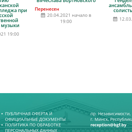
етию
Вячеслава Бортновского
Генделя
канской
ансамбль
Перенесен
лледжа при
солист
сской
20.04.2021 начало в
12.03
твенной
19:00
 музыки
021 19:00
ПУБЛИЧНАЯ ОФЕРТА И
пр. Независимости, 
ОФИЦИАЛЬНЫЕ ДОКУМЕНТЫ
г. Минск, Республик
ПОЛИТИКА ПО ОБРАБОТКЕ
reception@bgf.by
ПЕРСОНАЛЬНЫХ ДАННЫХ