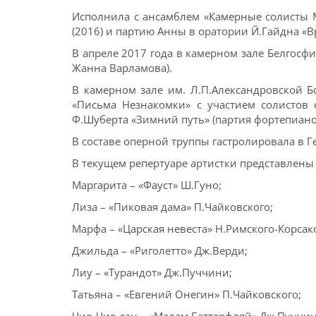
Исполнила с ансамблем «Камерные солисты 
(2016) и партию Анны в оратории Й.Гайдна «Вр
В апреле 2017 года в камерном зале Белгосф
Жанна Варламова).
В камерном зале им. Л.П.Александровской Б
«Письма Незнакомки» с участием солистов 
Ф.Шуберта «Зимний путь» (партия фортепиано 
В составе оперной труппы гастролировала в Г
В текущем репертуаре артистки представлены
Маргарита – «Фауст» Ш.Гуно;
Лиза – «Пиковая дама» П.Чайковского;
Mарфа – «Царская невеста» Н.Римского-Корсак
Джильда – «Риголетто» Дж.Верди;
Лиу – «Турандот» Дж.Пуччини;
Татьяна – «Евгений Онегин» П.Чайковского;