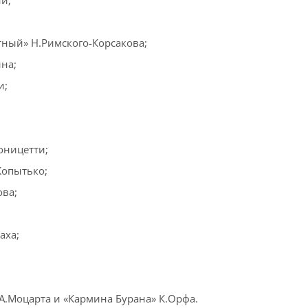
и;
тный» Н.Римского-Корсакова;
на;
и;
оницетти;
Копытько;
ова;
аха;
А.Моцарта и «Кармина Бурана» К.Орфа.