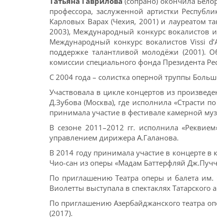
Татьяна Гаврилова
(сопрано) окончила Бело
профессора, заслуженной артистки Республи
Карловых Варах (Чехия, 2001) и лауреатом 
2003), Международный конкурс вокалистов им
Международный конкурс вокалистов Vissi d’А
поддержке талантливой молодёжи (2001). О
комиссии специального фонда Президента Ре
С 2004 года – солистка оперной труппы Больш
Участвовала в цикле концертов из произвед
Д.Зубова (Москва), где исполнила «Страсти по
принимала участие в фестивале камерной муз
В сезоне 2011–2012 гг. исполнила «Реквие
управлением дирижера А.Галанова.
В 2014 году принимала участие в концерте в
Чио-сан из оперы «Мадам Баттерфляй Дж.Пуч
По приглашению Театра оперы и балета им. 
Виолетты выступала в спектаклях Татарского 
По приглашению Азербайджанского театра опе
(2017).