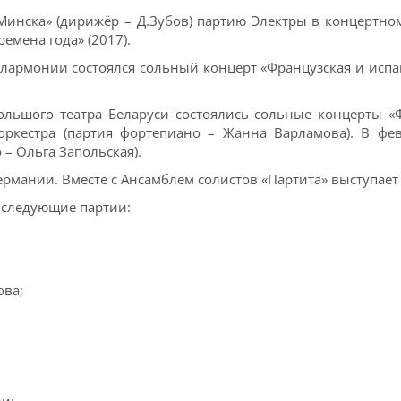
Минска» (дирижёр – Д.Зубов) партию Электры в концертно
емена года» (2017).
илармонии состоялся сольный концерт «Французская и испа
ольшого театра Беларуси состоялись сольные концерты «
оркестра (партия фортепиано – Жанна Варламова). В ф
– Ольга Запольская).
ермании. Вместе с Ансамблем солистов «Партита» выступает
 следующие партии:
ова;