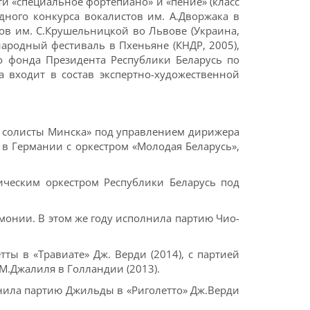
и «специальное фортепиано» и «пение» (класс
дного конкурса вокалистов им. А.Дворжака в
ов им. С.Крушельницкой во Львове (Украина,
народный фестиваль в Пхеньяне (КНДР, 2005),
ого фонда Президента Республики Беларусь по
 входит в состав экспертно-художественной
е солисты Минска» под управлением дирижера
ла в Германии с оркестром «Молодая Беларусь»,
ическим оркестром Республики Беларусь под
монии. В этом же году исполнила партию Чио-
ы в «Травиате» Дж. Верди (2014), с партией
 М.Джалиля в Голландии (2013).
лнила партию Джильды в «Риголетто» Дж.Верди