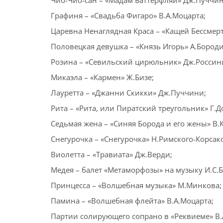
Чио-Чио-сан – «Мадам Баттерфляй» Дж.Пуччин
Графиня – «Свадьба Фигаро» В.А.Моцарта;
Царевна Ненаглядная Краса – «Кащей Бессмер
Половецкая девушка – «Князь Игорь» А.Бороди
Розина – «Севильский цирюльник» Дж.Россин
Микаэла – «Кармен» Ж.Бизе;
Лауретта – «Джанни Скикки» Дж.Пуччини;
Рита – «Рита, или Пиратский треугольник» Г.Д
Седьмая жена – «Синяя Борода и его жены» В.
Снегурочка – «Снегурочка» Н.Римского-Корсак
Виолетта – «Травиата» Дж.Верди;
Медея – балет «Метаморфозы» на музыку И.С.Б
Принцесса – «Волшебная музыка» М.Минкова;
Памина – «Волшебная флейта» В.А.Моцарта;
Партии солирующего сопрано в «Реквиеме» В.