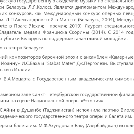
русскую государственную академию музыки по специальност
ки Беларусь Л.Я.Колос). Является дипломантом Междунаро
таких конкурсов, как Международный конкурс оперных певц
. Л.П.Александровской в Минске (Беларусь, 2004), Между
rte в Праге (Чехия; I премия; 2019). Лауреат специальн
бладатель медали Франциска Скорины (2014). С 2014 года
спублики Беларусь по поддержке талантливой молодёжи.
ого театра Беларуси.
ений композиторов барочной эпохи с ансамблем «Камерны
 Иоанну» И.С.Баха и “Stabat Mater” Дж.Перголези. Выступа
ыки в Италии.
м» В.А.Моцарта с Государственным академическим симфон
 камерном зале Санкт-Петербургской государственной филар
чини на сцене Национальной оперы «Эстония».
С.Айни в Душанбе (Таджикистан) исполнила партию Виолетт
академического государственного театра оперы и балета им.
ры и балета им. М.Ф.Ахундова в Баку (Азербайджан) испо