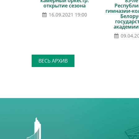
камерный оркестр:
85-л
открытие сезона
Республи
гимназии-ко
16.09.2021 19:00
Белору
государс
академии
09.04.2
ВЕСЬ АРХИВ