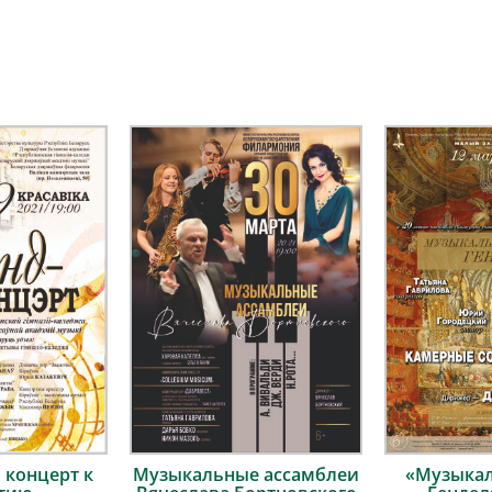
концерт к
Музыкальные ассамблеи
«Музыкал