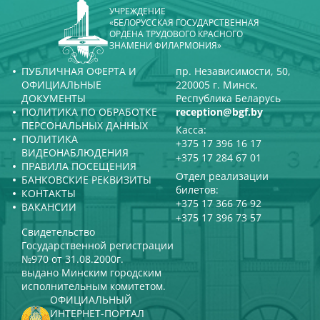
УЧРЕЖДЕНИЕ
«БЕЛОРУССКАЯ ГОСУДАРСТВЕННАЯ
ОРДЕНА ТРУДОВОГО КРАСНОГО
ЗНАМЕНИ ФИЛАРМОНИЯ»
ПУБЛИЧНАЯ ОФЕРТА И
пр. Независимости, 50,
ОФИЦИАЛЬНЫЕ
220005 г. Минск,
ДОКУМЕНТЫ
Республика Беларусь
ПОЛИТИКА ПО ОБРАБОТКЕ
reception@bgf.by
ПЕРСОНАЛЬНЫХ ДАННЫХ
Касса:
ПОЛИТИКА
+375 17 396 16 17
ВИДЕОНАБЛЮДЕНИЯ
+375 17 284 67 01
ПРАВИЛА ПОСЕЩЕНИЯ
Отдел реализации
БАНКОВСКИЕ РЕКВИЗИТЫ
билетов:
КОНТАКТЫ
+375 17 366 76 92
ВАКАНСИИ
+375 17 396 73 57
Свидетельство
Государственной регистрации
№970 от 31.08.2000г.
выдано Минским городским
исполнительным комитетом.
ОФИЦИАЛЬНЫЙ
ИНТЕРНЕТ-ПОРТАЛ