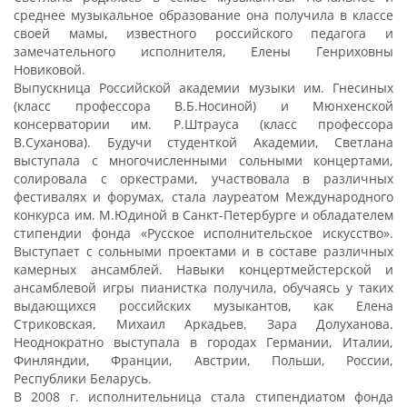
среднее музыкальное образование она получила в классе
своей мамы, известного российского педагога и
замечательного исполнителя, Елены Генриховны
Новиковой.
Выпускница Российской академии музыки им. Гнесиных
(класс профессора В.Б.Носиной) и Мюнхенской
консерватории им. Р.Штрауса (класс профессора
В.Суханова). Будучи студенткой Академии, Светлана
выступала с многочисленными сольными концертами,
солировала с оркестрами, участвовала в различных
фестивалях и форумах, стала лауреатом Международного
конкурса им. М.Юдиной в Санкт-Петербурге и обладателем
стипендии фонда «Русское исполнительское искусство».
Выступает с сольными проектами и в составе различных
камерных ансамблей. Навыки концертмейстерской и
ансамблевой игры пианистка получила, обучаясь у таких
выдающихся российских музыкантов, как Елена
Стриковская, Михаил Аркадьев, Зара Долуханова.
Неоднократно выступала в городах Германии, Италии,
Финляндии, Франции, Австрии, Польши, России,
Республики Беларусь.
В 2008 г. исполнительница стала стипендиатом фонда