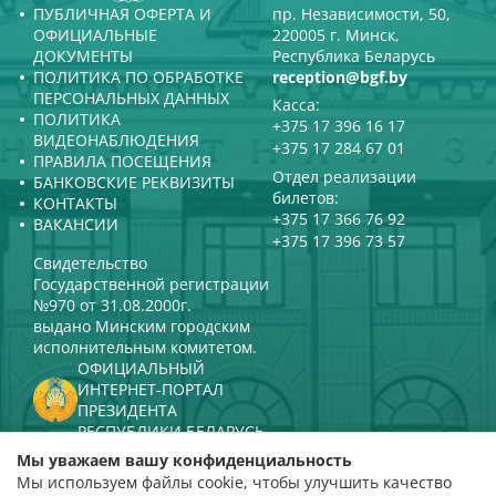
ПУБЛИЧНАЯ ОФЕРТА И
пр. Независимости, 50,
ОФИЦИАЛЬНЫЕ
220005 г. Минск,
ДОКУМЕНТЫ
Республика Беларусь
ПОЛИТИКА ПО ОБРАБОТКЕ
reception@bgf.by
ПЕРСОНАЛЬНЫХ ДАННЫХ
Касса:
ПОЛИТИКА
+375 17 396 16 17
ВИДЕОНАБЛЮДЕНИЯ
+375 17 284 67 01
ПРАВИЛА ПОСЕЩЕНИЯ
Отдел реализации
БАНКОВСКИЕ РЕКВИЗИТЫ
билетов:
КОНТАКТЫ
+375 17 366 76 92
ВАКАНСИИ
+375 17 396 73 57
Свидетельство
Государственной регистрации
№970 от 31.08.2000г.
выдано Минским городским
исполнительным комитетом.
ОФИЦИАЛЬНЫЙ
ИНТЕРНЕТ-ПОРТАЛ
ПРЕЗИДЕНТА
РЕСПУБЛИКИ БЕЛАРУСЬ
МИНИСТЕРСТВО КУЛЬТУРЫ
Мы уважаем вашу конфиденциальность
РЕСПУБЛИКИ БЕЛАРУСЬ
Мы используем файлы cookie, чтобы улучшить качество