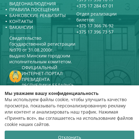
ВИДЕОНАБЛЮДЕНИЯ
+375 17 284 67 01
ПРАВИЛА ПОСЕЩЕНИЯ
Отдел реализации
БАНКОВСКИЕ РЕКВИЗИТЫ
билетов:
КОНТАКТЫ
+375 17 366 76 92
ВАКАНСИИ
+375 17 396 73 57
Свидетельство
Государственной регистрации
№970 от 31.08.2000г.
выдано Минским городским
исполнительным комитетом.
ОФИЦИАЛЬНЫЙ
ИНТЕРНЕТ-ПОРТАЛ
ПРЕЗИДЕНТА
РЕСПУБЛИКИ БЕЛАРУСЬ
МИНИСТЕРСТВО КУЛЬТУРЫ
Мы уважаем вашу конфиденциальность
РЕСПУБЛИКИ БЕЛАРУСЬ
Мы используем файлы cookie, чтобы улучшить качество
ПОРТАЛ
просмотра, показывать персонализированную рекламу
РЕЙТИНГОВОЙ ОЦЕНКИ
или контент и анализировать наш трафик. Нажимая
«Принять все», вы соглашаетесь на использование файлов
оценка 4,9
cookie наших сайтов.
на основании 112 отзывов
Отклонить