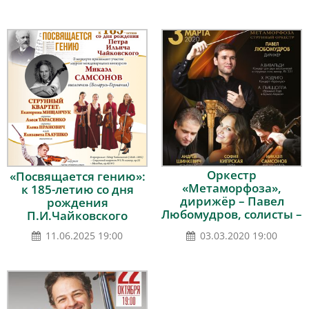
Оркестр
«Посвящается гению»:
«Метаморфоза»,
к 185-летию со дня
дирижёр – Павел
рождения
Любомудров, солисты –
П.И.Чайковского
Микаэл Самсонов,
11.06.2025 19:00
03.03.2020 19:00
София Кипрская,
Андрей Шинкевич