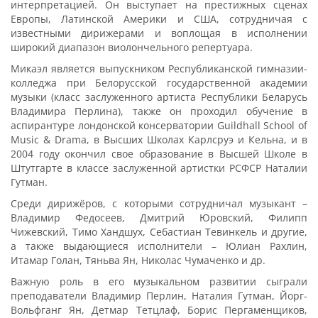
интерпретацией. Он выступает на престижных сценах
Европы, Латинской Америки и США, сотрудничая с
известными дирижерами и воплощая в исполнении
широкий диапазон виолончельного репертуара.
Микаэл является выпускником Республиканской гимназии-
колледжа при Белорусской государственной академии
музыки (класс заслуженного артиста Республики Беларусь
Владимира Перлина), также он проходил обучение в
аспирантуре лондонской консерватории Guildhall School of
Music & Drama, в Высших Школах Карлсруэ и Кельна, и в
2004 году окончил свое образование в Высшей Школе в
Штутгарте в классе заслуженной артистки РСФСР Наталии
Гутман.
Среди дирижёров, с которыми сотрудничал музыкант –
Владимир Федосеев, Дмитрий Юровский, Филипп
Чижевский, Тимо Хандшух, Себастиан Тевинкель и другие,
а также выдающиеся исполнители – Юлиан Рахлин,
Итамар Голан, Тяньва Ян, Николас Чумаченко и др.
Важную роль в его музыкальном развитии сыграли
преподаватели Владимир Перлин, Наталия Гутман, Йорг-
Вольфганг Ян, Детмар Тетцлаф, Борис Пергаменщиков,