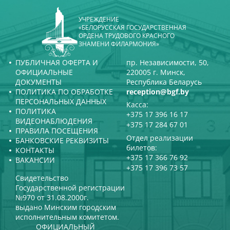
УЧРЕЖДЕНИЕ
«БЕЛОРУССКАЯ ГОСУДАРСТВЕННАЯ
ОРДЕНА ТРУДОВОГО КРАСНОГО
ЗНАМЕНИ ФИЛАРМОНИЯ»
ПУБЛИЧНАЯ ОФЕРТА И
пр. Независимости, 50,
ОФИЦИАЛЬНЫЕ
220005 г. Минск,
ДОКУМЕНТЫ
Республика Беларусь
ПОЛИТИКА ПО ОБРАБОТКЕ
reception@bgf.by
ПЕРСОНАЛЬНЫХ ДАННЫХ
Касса:
ПОЛИТИКА
+375 17 396 16 17
ВИДЕОНАБЛЮДЕНИЯ
+375 17 284 67 01
ПРАВИЛА ПОСЕЩЕНИЯ
Отдел реализации
БАНКОВСКИЕ РЕКВИЗИТЫ
билетов:
КОНТАКТЫ
+375 17 366 76 92
ВАКАНСИИ
+375 17 396 73 57
Свидетельство
Государственной регистрации
№970 от 31.08.2000г.
выдано Минским городским
исполнительным комитетом.
ОФИЦИАЛЬНЫЙ