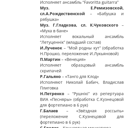
Исполняет ансамбль “Favoritta guitarra”
Муз.
Е.Ремизовск
ой
,
сл.А.Рождественской
– «Бабушка и
рябушка»
Муз. Г.Гладкова, сл. К.Чуковского
–
«Муха в бане»
Исполняет вокальный ансамбль
“Летуценнiк” (младший состав)
И.Лученок
– “Мой родны кут” (обработка
Н.Прошко, переложение И.Лукьяновой)
П.Мартин
– «Венеция»
Исполняет образцовый ансамбль
скрипачей
Р.Гальяно
– «Танго для Клод»
Исполняют Николай Бабич, Владислав
Плиговка
Н.Петренко
– “Рушнiкi” из репертуара
ВИА «Песняры» (обработка С.Кузнецовой
для фортепиано в 6 рук)
Г.Балаев
– «Звёздная россыпь»
(переложение С.Кузнецовой для
фортепиано в 6 рук)
С.Бредис
– Концертная миниатюра