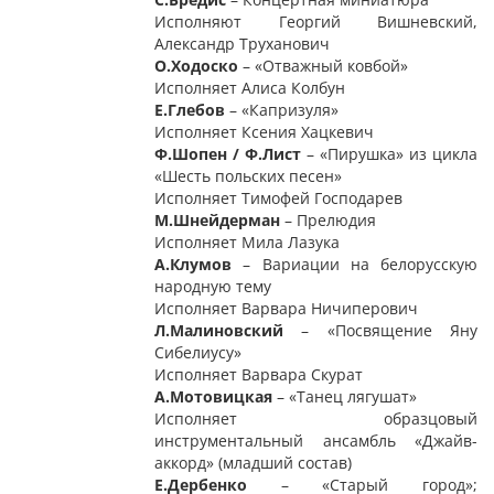
Исполняют Георгий Вишневский,
Александр Труханович
О.Ходоско
– «Отважный ковбой»
Исполняет Алиса Колбун
Е.Глебов
– «Капризуля»
Исполняет Ксения Хацкевич
Ф.Шопен / Ф.Лист
– «Пирушка» из цикла
«Шесть польских песен»
Исполняет Тимофей Господарев
М.Шнейдерман
– Прелюдия
Исполняет Мила Лазука
А.Клумов
– Вариации на белорусскую
народную тему
Исполняет Варвара Ничиперович
Л.Малиновский
– «Посвящение Яну
Сибелиусу»
Исполняет Варвара Скурат
А.Мотовицкая
– «Танец лягушат»
Исполняет образцовый
инструментальный ансамбль «Джайв-
аккорд» (младший состав)
Е.Дербенко
– «Старый город»;