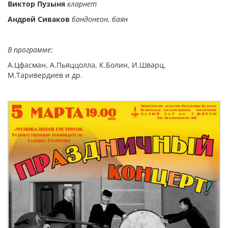
Виктор Пузыня
кларнет
Андрей Сиваков
бандонеон
,
баян
В программе:
А.Цфасман, А.Пьяццолла, К.Болин, И.Шварц,
М.Таривердиев и др.