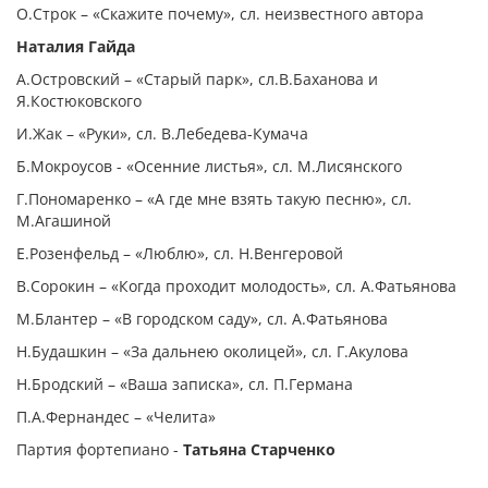
О.Строк – «Скажите почему», сл. неизвестного автора
Наталия Гайда
А.Островский – «Старый парк», сл.В.Баханова и
Я.Костюковского
И.Жак – «Руки», сл. В.Лебедева-Кумача
Б.Мокроусов - «Осенние листья», сл. М.Лисянского
Г.Пономаренко – «А где мне взять такую песню», сл.
М.Агашиной
Е.Розенфельд – «Люблю», сл. Н.Венгеровой
В.Сорокин – «Когда проходит молодость», сл. А.Фатьянова
М.Блантер – «В городском саду», сл. А.Фатьянова
Н.Будашкин – «За дальнею околицей», сл. Г.Акулова
Н.Бродский – «Ваша записка», сл. П.Германа
П.А.Фернандес – «Челита»
Партия фортепиано -
Татьяна Старченко