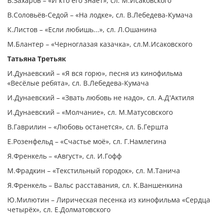
В.Захаров – «И кто его знает», сл. М.Исаковского
В.Соловьёв-Седой – «На лодке», сл. В.Лебедева-Кумача
К.Листов – «Если любишь...», сл. Л.Ошанина
М.Блантер – «Черноглазая казачка», сл.М.Исаковского
Татьяна Третьяк
И.Дунаевский – «Я вся горю», песня из кинофильма
«Весёлые ребята», сл. В.Лебедева-Кумача
И.Дунаевский – «Звать любовь не надо», сл. А.Д'Актиля
И.Дунаевский – «Молчание», сл. М.Матусовского
В.Гаврилин – «Любовь останется», сл. Б.Гершта
Е.Розенфельд – «Счастье моё», сл. Г.Намлегина
Я.Френкель – «Август», сл. И.Гофф
М.Фрадкин – «Текстильный городок», сл. М.Танича
Я.Френкель – Вальс расставания, сл. К.Ваншенкина
Ю.Милютин – Лирическая песенка из кинофильма «Сердца
четырёх», сл. Е.Долматовского