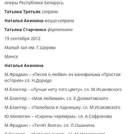
оперы Республики Беларусь
Татьяна Третьяк
сопрано
Наталья Акинина
меццо-сопрано
Татьяна Старченко
фортепиано
19 сентября 2012
Малый зал им. Г.Ширмы
Минск
Наталья Акинина
М.Фрадкин – «Песня о любви» из кинофильма «Простая
история» сл. Н.Доридо
М.Блантер - «Лучше нету того цвету», сл. М.Исаковского
М.Блантер – «Моя любимая», сл. Е.Долматовского
М.Блантер – «Полюбила я парнишку, сл. М.Исаковского
Ю.Милютин – «Сирень-черёмуха», сл. А.Софронова
М.Фрадкин – «Течёт Волга», сл. Л.Ошанина