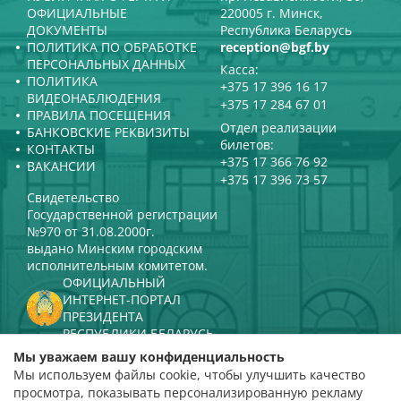
ОФИЦИАЛЬНЫЕ
220005 г. Минск,
ДОКУМЕНТЫ
Республика Беларусь
ПОЛИТИКА ПО ОБРАБОТКЕ
reception@bgf.by
ПЕРСОНАЛЬНЫХ ДАННЫХ
Касса:
ПОЛИТИКА
+375 17 396 16 17
ВИДЕОНАБЛЮДЕНИЯ
+375 17 284 67 01
ПРАВИЛА ПОСЕЩЕНИЯ
Отдел реализации
БАНКОВСКИЕ РЕКВИЗИТЫ
билетов:
КОНТАКТЫ
+375 17 366 76 92
ВАКАНСИИ
+375 17 396 73 57
Свидетельство
Государственной регистрации
№970 от 31.08.2000г.
выдано Минским городским
исполнительным комитетом.
ОФИЦИАЛЬНЫЙ
ИНТЕРНЕТ-ПОРТАЛ
ПРЕЗИДЕНТА
РЕСПУБЛИКИ БЕЛАРУСЬ
МИНИСТЕРСТВО КУЛЬТУРЫ
Мы уважаем вашу конфиденциальность
РЕСПУБЛИКИ БЕЛАРУСЬ
Мы используем файлы cookie, чтобы улучшить качество
ПОРТАЛ
просмотра, показывать персонализированную рекламу