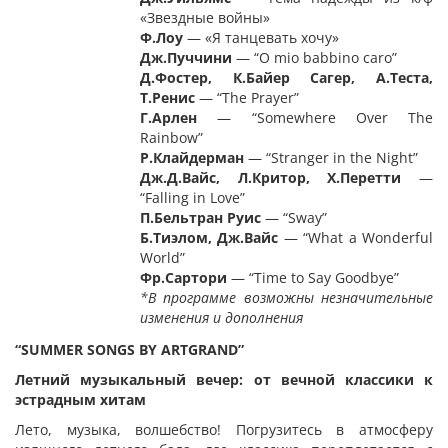
«Звездные войны»
Ф.Лоу
— «Я танцевать хочу»
Дж
.
Пуччини
— “O mio babbino caro”
Д.Фостер, К.Байер Сагер, А.Теста,
Т.Ренис
— “The Prayer”
Г
.
Арлен
— “Somewhere Over The
Rainbow”
Р
.
Клайдерман
— “Stranger in the Night”
Дж
.
Д
.
Вайс
,
Л
.
Критор
,
Х
.
Перетти
—
“Falling in Love”
П.Бельтран Руис
— “Sway”
Б.Тиэлом, Дж.
Вайс
— “What a Wonderful
World”
Фр
.
Сартори
— “Time to Say Goodbye”
*В программе возможны незначительные
изменения и дополнения
“SUMMER SONGS BY ARTGRAND
”
Летний музыкальный вечер: от вечной классики к
эстрадным хитам
Лето, музыка, волшебство! Погрузитесь в атмосферу