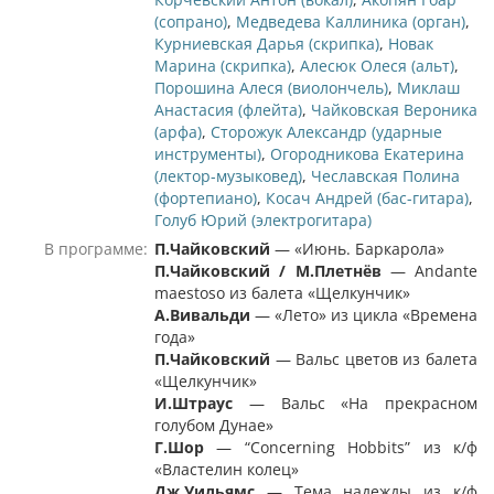
(сопрано)
,
Медведева Каллиника (орган)
,
Курниевская Дарья (скрипка)
,
Новак
Марина (скрипка)
,
Алесюк Олеся (альт)
,
Порошина Алеся (виолончель)
,
Миклаш
Анастасия (флейта)
,
Чайковская Вероника
(арфа)
,
Сторожук Александр (ударные
инструменты)
,
Огородникова Екатерина
(лектор-музыковед)
,
Чеславская Полина
(фортепиано)
,
Косач Андрей (бас-гитара)
,
Голуб Юрий (электрогитара)
В программе:
П.Чайковский
— «Июнь. Баркарола»
П.Чайковский
/
М.Плетн
ё
в
— Andante
maestoso из балета «Щелкунчик»
А.Вивальди
— «Лето» из цикла «Времена
года»
П.Чайковский
— Вальс цветов из балета
«Щелкунчик»
И.Штраус
— Вальс «На прекрасном
голубом Дунае»
Г.Шор
— “Concerning Hobbits” из к/ф
«Властелин колец»
Дж.Уильямс
— Тема надежды из к/ф