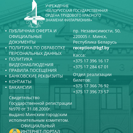
УЧРЕЖДЕНИЕ
«БЕЛОРУССКАЯ ГОСУДАРСТВЕННАЯ
ОРДЕНА ТРУДОВОГО КРАСНОГО
ЗНАМЕНИ ФИЛАРМОНИЯ»
ПУБЛИЧНАЯ ОФЕРТА И
пр. Независимости, 50,
ОФИЦИАЛЬНЫЕ
220005 г. Минск,
ДОКУМЕНТЫ
Республика Беларусь
ПОЛИТИКА ПО ОБРАБОТКЕ
reception@bgf.by
ПЕРСОНАЛЬНЫХ ДАННЫХ
Касса:
ПОЛИТИКА
+375 17 396 16 17
ВИДЕОНАБЛЮДЕНИЯ
+375 17 284 67 01
ПРАВИЛА ПОСЕЩЕНИЯ
Отдел реализации
БАНКОВСКИЕ РЕКВИЗИТЫ
билетов:
КОНТАКТЫ
+375 17 366 76 92
ВАКАНСИИ
+375 17 396 73 57
Свидетельство
Государственной регистрации
№970 от 31.08.2000г.
выдано Минским городским
исполнительным комитетом.
ОФИЦИАЛЬНЫЙ
ИНТЕРНЕТ-ПОРТАЛ