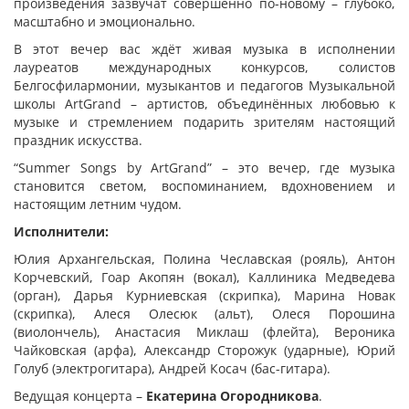
произведения зазвучат совершенно по-новому – глубоко,
масштабно и эмоционально.
В этот вечер вас ждёт живая музыка в исполнении
лауреатов международных конкурсов, солистов
Белгосфилармонии, музыкантов и педагогов Музыкальной
школы ArtGrand – артистов, объединённых любовью к
музыке и стремлением подарить зрителям настоящий
праздник искусства.
“Summer Songs by ArtGrand” – это вечер, где музыка
становится светом, воспоминанием, вдохновением и
настоящим летним чудом.
Исполнители:
Юлия Архангельская, Полина Чеславская (рояль), Антон
Корчевский, Гоар Акопян (вокал), Каллиника Медведева
(орган), Дарья Курниевская (скрипка), Марина Новак
(скрипка), Алеся Олесюк (альт), Олеся Порошина
(виолончель), Анастасия Миклаш (флейта), Вероника
Чайковская (арфа), Александр Сторожук (ударные), Юрий
Голуб (электрогитара), Андрей Косач (бас-гитара).
Ведущая концерта –
Екатерина Огородникова
.