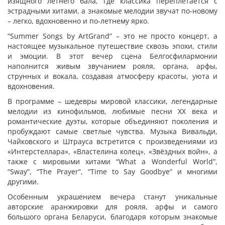
изящного летнего бала, где классика переплетается с
эстрадными хитами, а знакомые мелодии звучат по-новому
– легко, вдохновенно и по-летнему ярко.
“Summer Songs by ArtGrand” – это не просто концерт, а
настоящее музыкальное путешествие сквозь эпохи, стили
и эмоции. В этот вечер сцена Белгосфилармонии
наполнится живым звучанием рояля, органа, арфы,
струнных и вокала, создавая атмосферу красоты, уюта и
вдохновения.
В программе – шедевры мировой классики, легендарные
мелодии из кинофильмов, любимые песни XX века и
романтические дуэты, которые объединяют поколения и
пробуждают самые светлые чувства. Музыка Вивальди,
Чайковского и Штрауса встретится с произведениями из
«Интерстеллара», «Властелина колец», «Звёздных войн», а
также с мировыми хитами “What a Wonderful World”,
“Sway”, “The Prayer”, “Time to Say Goodbye” и многими
другими.
Особенным украшением вечера станут уникальные
авторские аранжировки для рояля, арфы и самого
большого органа Беларуси, благодаря которым знакомые