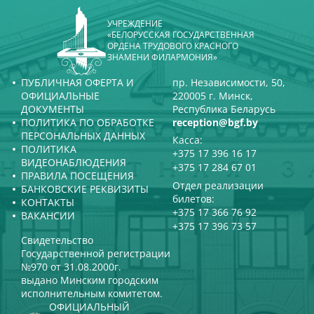
УЧРЕЖДЕНИЕ
«БЕЛОРУССКАЯ ГОСУДАРСТВЕННАЯ
ОРДЕНА ТРУДОВОГО КРАСНОГО
ЗНАМЕНИ ФИЛАРМОНИЯ»
ПУБЛИЧНАЯ ОФЕРТА И
пр. Независимости, 50,
ОФИЦИАЛЬНЫЕ
220005 г. Минск,
ДОКУМЕНТЫ
Республика Беларусь
ПОЛИТИКА ПО ОБРАБОТКЕ
reception@bgf.by
ПЕРСОНАЛЬНЫХ ДАННЫХ
Касса:
ПОЛИТИКА
+375 17 396 16 17
ВИДЕОНАБЛЮДЕНИЯ
+375 17 284 67 01
ПРАВИЛА ПОСЕЩЕНИЯ
Отдел реализации
БАНКОВСКИЕ РЕКВИЗИТЫ
билетов:
КОНТАКТЫ
+375 17 366 76 92
ВАКАНСИИ
+375 17 396 73 57
Свидетельство
Государственной регистрации
№970 от 31.08.2000г.
выдано Минским городским
исполнительным комитетом.
ОФИЦИАЛЬНЫЙ