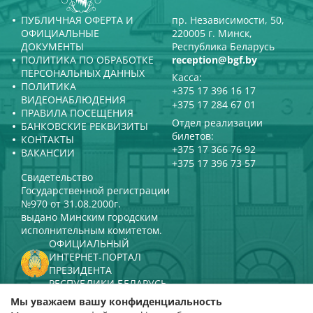
ПУБЛИЧНАЯ ОФЕРТА И
пр. Независимости, 50,
ОФИЦИАЛЬНЫЕ
220005 г. Минск,
ДОКУМЕНТЫ
Республика Беларусь
ПОЛИТИКА ПО ОБРАБОТКЕ
reception@bgf.by
ПЕРСОНАЛЬНЫХ ДАННЫХ
Касса:
ПОЛИТИКА
+375 17 396 16 17
ВИДЕОНАБЛЮДЕНИЯ
+375 17 284 67 01
ПРАВИЛА ПОСЕЩЕНИЯ
Отдел реализации
БАНКОВСКИЕ РЕКВИЗИТЫ
билетов:
КОНТАКТЫ
+375 17 366 76 92
ВАКАНСИИ
+375 17 396 73 57
Свидетельство
Государственной регистрации
№970 от 31.08.2000г.
выдано Минским городским
исполнительным комитетом.
ОФИЦИАЛЬНЫЙ
ИНТЕРНЕТ-ПОРТАЛ
ПРЕЗИДЕНТА
РЕСПУБЛИКИ БЕЛАРУСЬ
МИНИСТЕРСТВО КУЛЬТУРЫ
Мы уважаем вашу конфиденциальность
РЕСПУБЛИКИ БЕЛАРУСЬ