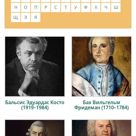
Н
О
П
Р
С
Т
У
Ф
Х
Ч
Ш
Щ
Э
Я
Бальсис Эдуардас Косто
Бах Вильгельм
(1919–1984)
Фридеман (1710–1784)