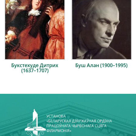
Букстехуде Дитрих
Буш Алан (1900–1995)
(1637–1707)
УСТАНОВА
«БЕЛАРУСКАЯ ДЗЯРЖАЎНАЯ ОРДЭНА
ПРАЦОЎНАГА ЧЫРВОНАГА СЦЯГА
ФІЛАРМОНІЯ»