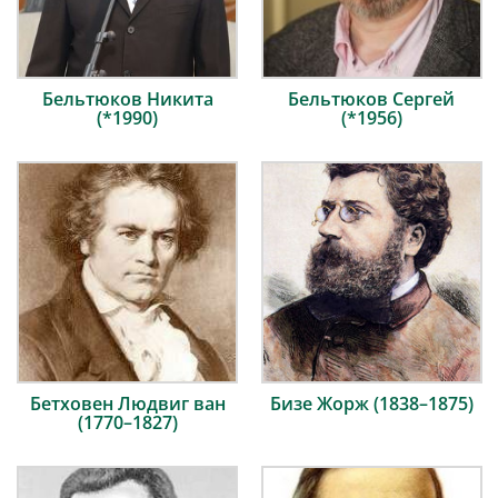
Бельтюков Никита
Бельтюков Сергей
(*1990)
(*1956)
Бетховен Людвиг ван
Бизе Жорж (1838–1875)
(1770–1827)