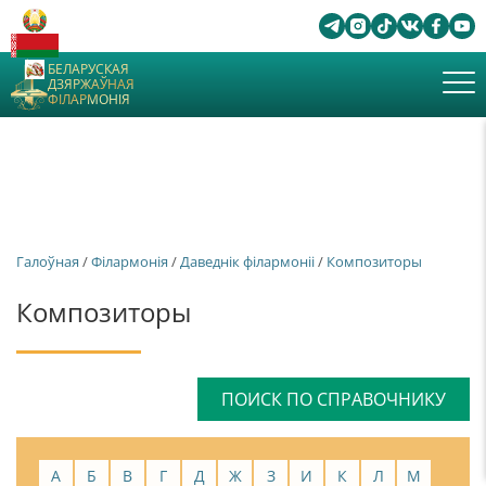
БЕЛАРУСКАЯ
ДЗЯРЖАЎНАЯ
ФІЛАРМОНІЯ
Галоўная
/
Філармонія
/
Даведнік філармоніі
/
Композиторы
Композиторы
ПОИСК ПО СПРАВОЧНИКУ
А
Б
В
Г
Д
Ж
З
И
К
Л
М