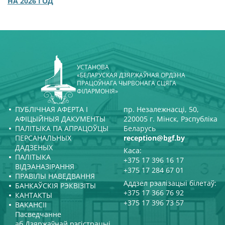
НА 2026 ГОД
УСТАНОВА
«БЕЛАРУСКАЯ ДЗЯРЖАЎНАЯ ОРДЭНА
ПРАЦОЎНАГА ЧЫРВОНАГА СЦЯГА
ФІЛАРМОНІЯ»
ПУБЛІЧНАЯ АФЕРТА І
пр. Незалежнасці, 50,
АФІЦЫЙНЫЯ ДАКУМЕНТЫ
220005 г. Мінск, Рэспубліка
ПАЛІТЫКА ПА АПРАЦОЎЦЫ
Беларусь
ПЕРСАНАЛЬНЫХ
reception@bgf.by
ДАДЗЕНЫХ
Каса:
ПАЛІТЫКА
+375 17 396 16 17
ВІДЭАНАЗІРАННЯ
+375 17 284 67 01
ПРАВІЛЫ НАВЕДВАННЯ
Аддзел рэалізацыі білетаў:
БАНКАЎСКІЯ РЭКВІЗІТЫ
+375 17 366 76 92
КАНТАКТЫ
+375 17 396 73 57
ВАКАНСІІ
Пасведчанне
аб Дзяржаўнай рэгістрацыі