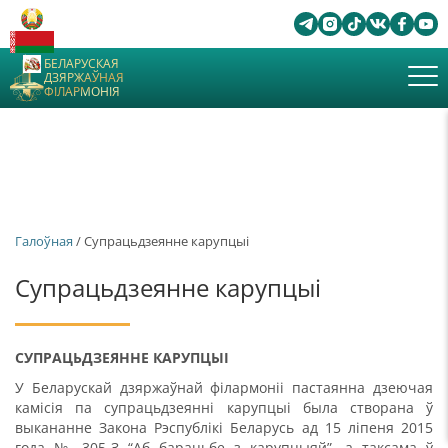
БЕЛАРУСКАЯ
ДЗЯРЖАЎНАЯ
ФІЛАРМОНІЯ
Галоўная
/ Супрацьдзеянне карупцыі
Супрацьдзеянне карупцыі
СУПРАЦЬДЗЕЯННЕ КАРУПЦЫІ
У Беларускай дзяржаўнай філармоніі пастаянна дзеючая
камісія па супрацьдзеянні карупцыі была створана ў
выкананне Закона Рэспублікі Беларусь ад 15 ліпеня 2015
года № 305-З “Аб барацьбе з карупцыяй”, а таксама ў