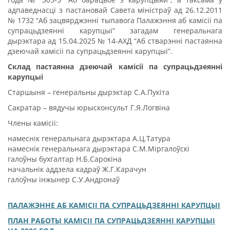
адпаведнасці з пастановай Савета міністраў ад 26.12.2011
№ 1732 “Аб зацвярджэнні тыпавога Палажэння аб камісіі па
супрацьдзеянні карупцыі” загадам генеральнага
дырэктара ад 15.04.2025 № 14-АХД “Аб стварэнні пастаянна
дзеючай камісіі па супрацьдзеянні карупцыі”.
Склад пастаянна дзеючай камісіі па супрацьдзеянні
карупцыі
Старшыня – генеральны дырэктар С.А.Пукіта
Сакратар – вядучы юрысконсульт Г.Я.Логвіна
Члены камісіі:
намеснік генеральнага дырэктара А.Ц.Татура
намеснік генеральнага дырэктара С.М.Міргалоўскі
галоўны бухгалтар Н.Б.Сарокіна
начальнік аддзела кадраў Ж.Г.Карачун
галоўны інжынер С.У.Андронаў
ПАЛАЖЭННЕ АБ КАМІСІІ ПА СУПРАЦЬДЗЕЯННІ КАРУПЦЫІ
ПЛАН РАБОТЫ КАМІСІІ ПА СУПРАЦЬДЗЕЯННІ КАРУПЦЫІ