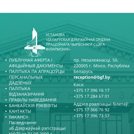
УСТАНОВА
«БЕЛАРУСКАЯ ДЗЯРЖАЎНАЯ ОРДЭНА
ПРАЦОЎНАГА ЧЫРВОНАГА СЦЯГА
ФІЛАРМОНІЯ»
ПУБЛІЧНАЯ АФЕРТА І
пр. Незалежнасці, 50,
АФІЦЫЙНЫЯ ДАКУМЕНТЫ
220005 г. Мінск, Рэспубліка
ПАЛІТЫКА ПА АПРАЦОЎЦЫ
Беларусь
ПЕРСАНАЛЬНЫХ
reception@bgf.by
ДАДЗЕНЫХ
Каса:
ПАЛІТЫКА
+375 17 396 16 17
ВІДЭАНАЗІРАННЯ
+375 17 284 67 01
ПРАВІЛЫ НАВЕДВАННЯ
Аддзел рэалізацыі білетаў:
БАНКАЎСКІЯ РЭКВІЗІТЫ
+375 17 366 76 92
КАНТАКТЫ
+375 17 396 73 57
ВАКАНСІІ
Пасведчанне
аб Дзяржаўнай рэгістрацыі
№970 ад 31.08.2000 г.