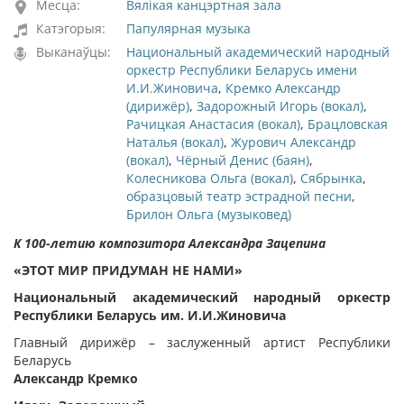
Месца:
Вялікая канцэртная зала
Катэгорыя:
Папулярная музыка
Выканаўцы:
Национальный академический народный
оркестр Республики Беларусь имени
И.И.Жиновича
,
Кремко Александр
(дирижёр)
,
Задорожный Игорь (вокал)
,
Рачицкая Анастасия (вокал)
,
Брацловская
Наталья (вокал)
,
Журович Александр
(вокал)
,
Чёрный Денис (баян)
,
Колесникова Ольга (вокал)
,
Сябрынка
,
образцовый театр эстрадной песни
,
Брилон Ольга (музыковед)
К 100-летию композитора Александра Зацепина
«ЭТОТ МИР ПРИДУМАН НЕ НАМИ»
Национальный академический народный оркестр
Республики Беларусь им. И.И.Жиновича
Главный дирижёр – заслуженный артист Республики
Беларусь
Александр Кремко