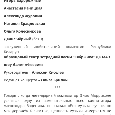
Игорь Задорожный
Анастасия Рачицкая
Александр Журович
Наталья Брацловская
Ольга Колесникова
Денис Чёрный
(баян)
заслуженный любительский коллектив Республики
Беларусь
образцовый театр эстрадной песни “Сябрынка” ДК МАЗ
ш
оу-балет «Феерия»
Руководитель –
Алексей Киселёв
Ведущая концерта –
Ольга Брилон
***
Говорят, когда легендарный композитор Энио Морриконе
услышал одну из замечательных пьес композитора
Александра Зацепина, он сказал: «Его музыка лучше, но
моя дороже!» К счастью, ценность музыки измеряется не