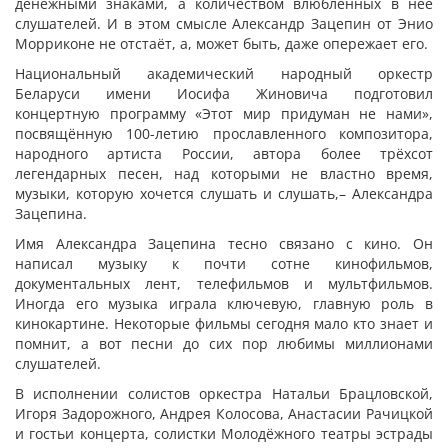
денежными знаками, а количеством влюблённых в неё
слушателей. И в этом смысле Александр Зацепин от Энио
Морриконе не отстаёт, а, может быть, даже опережает его.
Национальный академический народный оркестр
Беларуси имени Иосифа Жиновича подготовил
концертную программу «Этот мир придуман не нами»,
посвящённую 100-летию прославленного композитора,
народного артиста России, автора более трёхсот
легендарных песен, над которыми не властно время,
музыки, которую хочется слушать и слушать,– Александра
Зацепина.
Имя Александра Зацепина тесно связано с кино. Он
написал музыку к почти сотне кинофильмов,
документальных лент, телефильмов и мультфильмов.
Иногда его музыка играла ключевую, главную роль в
кинокартине. Некоторые фильмы сегодня мало кто знает и
помнит, а вот песни до сих пор любимы миллионами
слушателей.
В исполнении солистов оркестра Натальи Брацловской,
Игоря Задорожного, Андрея Колосова, Анастасии Рачицкой
и гостьи концерта, солистки Молодёжного театры эстрады