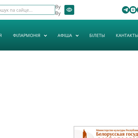
By
By
Я
ФІЛАРМОНІЯ
АФIША
БІЛЕТЫ
КАНТАКТ