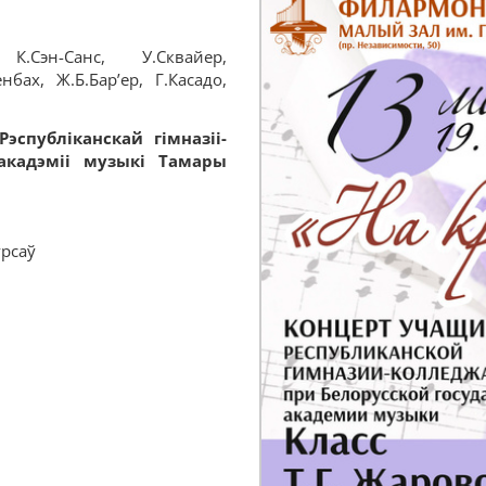
 К.Сэн-Санс, У.Сквайер,
бах, Ж.Б.Бар’ер, Г.Касадо,
спубліканскай гімназіі-
акадэміі музыкі Тамары
урсаў