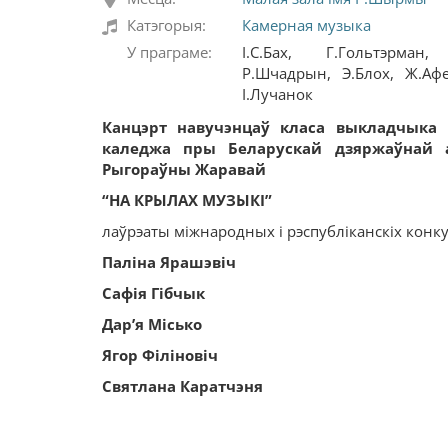
Катэгорыя:
Камерная музыка
У праграме:
І.С.Бах, Г.Гольтэрман,
Р.Шчадрын, Э.Блох, Ж.Афен
І.Лучанок
Канцэрт навучэнцаў класа выкладчыка Рэ
каледжа пры Беларускай дзяржаўнай 
Рыгораўны Жаравай
“
НА КРЫЛАХ МУЗЫКІ
”
лаўрэаты міжнародных і рэспубліканскіх конк
Паліна Ярашэвіч
Сафія Г
і
бч
ы
к
Дар
’
я Місько
Ягор Філіновіч
Святлана Каратчэня