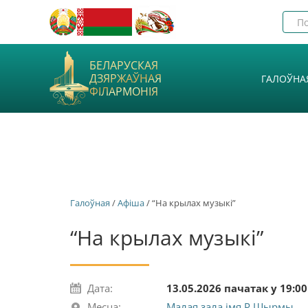
БЕЛАРУСКАЯ
ДЗЯРЖАЎНАЯ
ГАЛОЎНА
ФІЛАРМОНІЯ
Галоўная
/
Афiша
/ “На крылах музыкі”
“На крылах музыкі”
Дата:
13.05.2026 пачатак у 19:00
Месца:
Малая зала імя Р.Шырмы