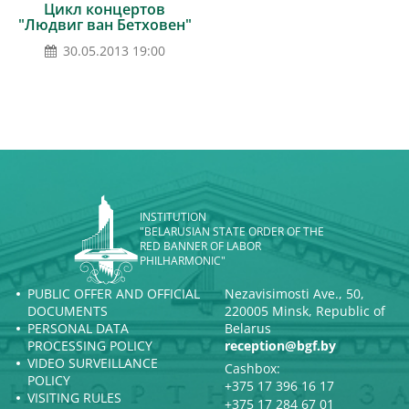
Цикл концертов
"Людвиг ван Бетховен"
30.05.2013 19:00
INSTITUTION
"BELARUSIAN STATE ORDER OF THE
RED BANNER OF LABOR
PHILHARMONIC"
PUBLIC OFFER AND OFFICIAL
Nezavisimosti Ave., 50,
DOCUMENTS
220005 Minsk, Republic of
PERSONAL DATA
Belarus
PROCESSING POLICY
reception@bgf.by
VIDEO SURVEILLANCE
Cashbox:
POLICY
+375 17 396 16 17
VISITING RULES
+375 17 284 67 01