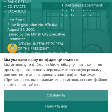
BANK DETAILS
Ticket Sales Department:
CONTACTS
+375 17 366 76 92
VACANCIES
+375 17 396 73 57
Certificate
State Registration No. 970 dated
August 31, 2000.
issued by the Minsk City Executive
Committee.
OFFICIAL INTERNET PORTAL
OF THE PRESIDENT
OF THE REPUBLIC OF BELARUS
MINISTRY OF CULTURE OF THE
Мы уважаем вашу конфиденциальность
REPUBLIC OF BELARUS
Мы используем файлы cookie, чтобы улучшить качество
PORTAL
просмотра, показывать персонализированную рекламу
RATING ASSESSMENT
или контент и анализировать наш трафик. Нажимая
«Принять все», вы соглашаетесь на использование файлов
Rating 4.9
cookie наших сайтов.
based on 112 reviews
Отклонить
Website development
ВТОП3
Принять все
The Belarusian State Philharmonic welcomes you!