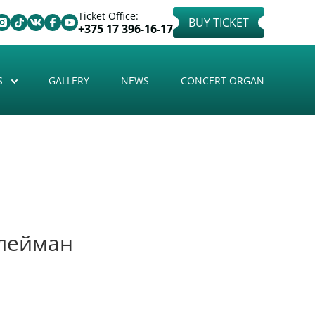
Ticket Office:
BUY TICKET
+375 17 396-16-17
S
GALLERY
NEWS
CONCERT ORGAN
Флейман