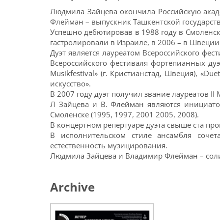
Людмила Зайцева окончила Российскую академ
Флейман – выпускник Ташкентской государстве
Успешно дебютировав в 1988 году в Смоленске
гастролировали в Израиле, в 2006 – в Швеции
Дуэт является лауреатом Всероссийского фес
Всероссийского фестиваля фортепианных дуэт
Musikfestival» (г. Кристианстад, Швеция), «D
искусство».
В 2007 году дуэт получил звание лауреатов 
Л Зайцева и В. Флейман являются инициат
Смоленске (1995, 1997, 2001 2005, 2008).
В концертном репертуаре дуэта свыше ста пр
В исполнительском стиле ансамбля сочет
естественность музицирования.
Людмила Зайцева и Владимир Флейман – сол
Archive