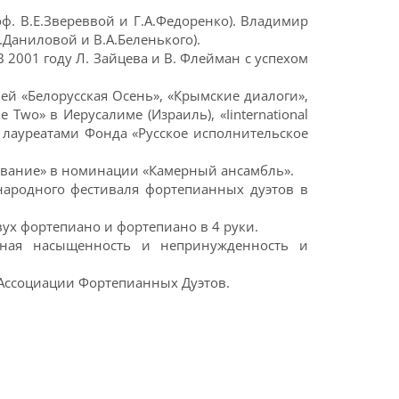
ф. В.Е.Звереввой и Г.А.Федоренко). Владимир
.Даниловой и В.А.Беленького).
 2001 году Л. Зайцева и В. Флейман с успехом
ей «Белорусская Осень», «Крымские диалоги»,
wo» в Иерусалиме (Израиль), «Iinternational
али лауреатами Фонда «Русское исполнительское
зование» в номинации «Камерный ансамбль».
ародного фестиваля фортепианных дуэтов в
ух фортепиано и фортепиано в 4 руки.
льная насыщенность и непринужденность и
ссоциации Фортепианных Дуэтов.