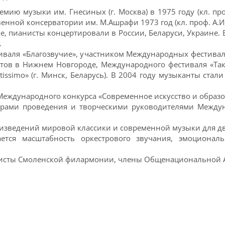
ию музыки им. Гнесиных (г. Москва) в 1975 году (кл. про
нной консерватории им. М.Ашрафи 1973 год (кл. проф. А.И
, пианисты концертировали в России, Беларуси, Украине. В
.
тиваля «Благозвучие», участником Международных фестивал
ов в Нижнем Новгороде, Международного фестиваля «Таке T
uettissimo» (г. Минск, Беларусь). В 2004 году музыканты ст
II Международного конкурса «Современное искусство и обра
орами проведения и творческими руководителями Междун
оизведений мировой классики и современной музыки для дв
ается масштабность оркестрового звучания, эмоциона
исты Смоленской филармонии, члены Общенациональной А