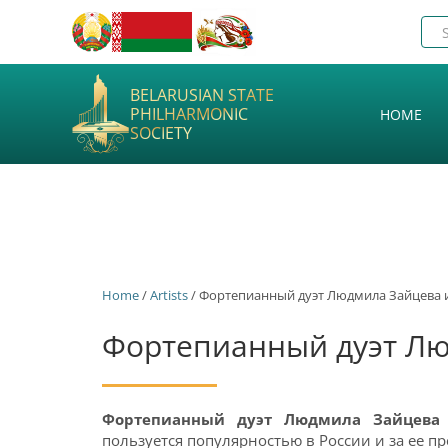
BELARUSIAN STATE
PHILHARMONIC
HOME
SOCIETY
Home
/
Artists
/ Фортепианный дуэт Людмила Зайцева 
Фортепианный дуэт Лю
Фортепианный дуэт Людмила Зайцева
пользуется популярностью в России и за ее п