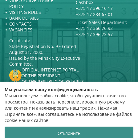
VIDEO SURVEILLANCE
Cashbox:
POLICY
+375 17 396 16 17
VISITING RULES
+375 17 284 67 01
BANK DETAILS
Ticket Sales Department:
CONTACTS
+375 17 366 76 92
VACANCIES
+375 17 396 73 57
Certificate
State Registration No. 970 dated
August 31, 2000.
issued by the Minsk City Executive
Committee.
OFFICIAL INTERNET PORTAL
OF THE PRESIDENT
OF THE REPUBLIC OF BELARUS
MINISTRY OF CULTURE OF THE
Мы уважаем вашу конфиденциальность
REPUBLIC OF BELARUS
Мы используем файлы cookie, чтобы улучшить качество
PORTAL
просмотра, показывать персонализированную рекламу
RATING ASSESSMENT
или контент и анализировать наш трафик. Нажимая
«Принять все», вы соглашаетесь на использование файлов
Rating 4.9
cookie наших сайтов.
based on 112 reviews
Отклонить