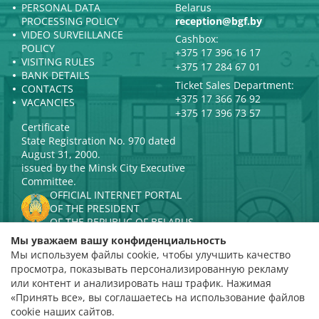
PERSONAL DATA
Belarus
PROCESSING POLICY
reception@bgf.by
VIDEO SURVEILLANCE
Cashbox:
POLICY
+375 17 396 16 17
VISITING RULES
+375 17 284 67 01
BANK DETAILS
Ticket Sales Department:
CONTACTS
+375 17 366 76 92
VACANCIES
+375 17 396 73 57
Certificate
State Registration No. 970 dated
August 31, 2000.
issued by the Minsk City Executive
Committee.
OFFICIAL INTERNET PORTAL
OF THE PRESIDENT
OF THE REPUBLIC OF BELARUS
MINISTRY OF CULTURE OF THE
Мы уважаем вашу конфиденциальность
REPUBLIC OF BELARUS
Мы используем файлы cookie, чтобы улучшить качество
PORTAL
просмотра, показывать персонализированную рекламу
RATING ASSESSMENT
или контент и анализировать наш трафик. Нажимая
«Принять все», вы соглашаетесь на использование файлов
Rating 4.9
cookie наших сайтов.
based on 112 reviews