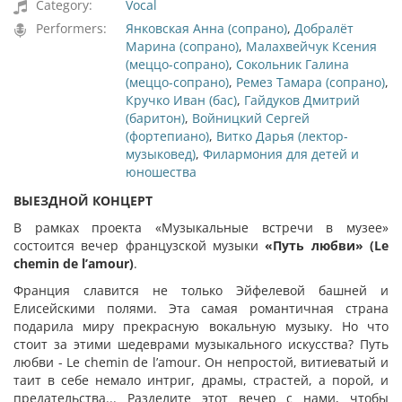
Category:
Vocal
Performers:
Янковская Анна (сопрано)
,
Добралёт
Марина (сопрано)
,
Малахвейчук Ксения
(меццо-сопрано)
,
Сокольник Галина
(меццо-сопрано)
,
Ремез Тамара (сопрано)
,
Кручко Иван (бас)
,
Гайдуков Дмитрий
(баритон)
,
Войницкий Сергей
(фортепиано)
,
Витко Дарья (лектор-
музыковед)
,
Филармония для детей и
юношества
ВЫЕЗДНОЙ КОНЦЕРТ
В рамках проекта «Музыкальные встречи в музее»
состоится вечер французской музыки
«Путь любви» (
Le
chemin
de
l
’
amour
)
.
Франция славится не только Эйфелевой башней и
Елисейскими полями. Эта самая романтичная страна
подарила миру прекрасную вокальную музыку. Но что
стоит за этими шедеврами музыкального искусства? Путь
любви - Le chemin de l’amour. Он непростой, витиеватый и
таит в себе немало интриг, драмы, страстей, а порой, и
предательства... Разделите этот вечер с нами, чтобы