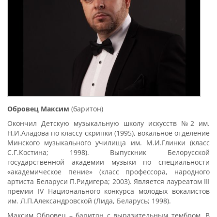
Обровец Максим
(баритон)
Окончил Детскую музыкальную школу искусств №2 им.
Н.И.Аладова по классу скрипки (1995), вокальное отделение
Минского музыкального училища им. М.И.Глинки (класс
С.Г.Костина; 1998). Выпускник Белорусской
государственной академии музыки по специальности
«академическое пение» (класс профессора, народного
артиста Беларуси П.Ридигера; 2003). Является лауреатом III
премии IV Национального конкурса молодых вокалистов
им. Л.П.Александровской (Лида, Беларусь; 1998).
Максим Обровец – баритон с выразительным тембром. В