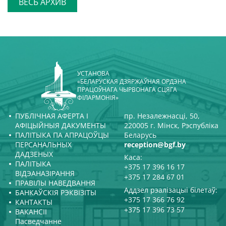
ВЕСЬ АРХИВ
УСТАНОВА
«БЕЛАРУСКАЯ ДЗЯРЖАЎНАЯ ОРДЭНА
ПРАЦОЎНАГА ЧЫРВОНАГА СЦЯГА
ФІЛАРМОНІЯ»
ПУБЛІЧНАЯ АФЕРТА І
пр. Незалежнасці, 50,
АФІЦЫЙНЫЯ ДАКУМЕНТЫ
220005 г. Мінск, Рэспубліка
ПАЛІТЫКА ПА АПРАЦОЎЦЫ
Беларусь
ПЕРСАНАЛЬНЫХ
reception@bgf.by
ДАДЗЕНЫХ
Каса:
ПАЛІТЫКА
+375 17 396 16 17
ВІДЭАНАЗІРАННЯ
+375 17 284 67 01
ПРАВІЛЫ НАВЕДВАННЯ
Аддзел рэалізацыі білетаў:
БАНКАЎСКІЯ РЭКВІЗІТЫ
+375 17 366 76 92
КАНТАКТЫ
+375 17 396 73 57
ВАКАНСІІ
Пасведчанне