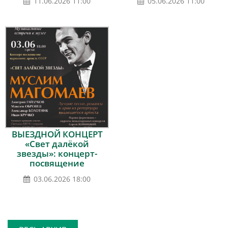
11.06.2026 11:00
05.06.2026 11:00
ВЫЕЗДНОЙ КОНЦЕРТ
«Свет далёкой
звезды»: концерт-
посвящение
народному артисту
03.06.2026 18:00
СССР Муслиму
Магомаеву