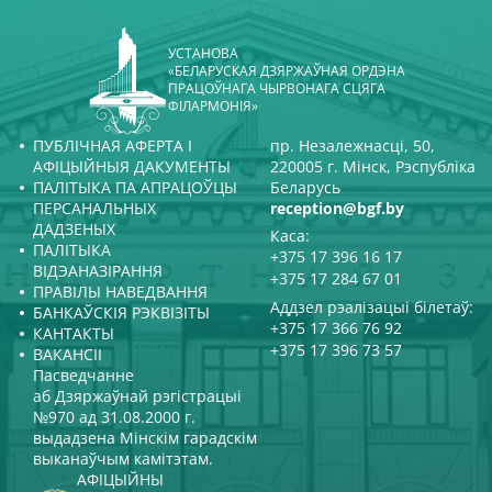
УСТАНОВА
«БЕЛАРУСКАЯ ДЗЯРЖАЎНАЯ ОРДЭНА
ПРАЦОЎНАГА ЧЫРВОНАГА СЦЯГА
ФІЛАРМОНІЯ»
ПУБЛІЧНАЯ АФЕРТА І
пр. Незалежнасці, 50,
АФІЦЫЙНЫЯ ДАКУМЕНТЫ
220005 г. Мінск, Рэспубліка
ПАЛІТЫКА ПА АПРАЦОЎЦЫ
Беларусь
ПЕРСАНАЛЬНЫХ
reception@bgf.by
ДАДЗЕНЫХ
Каса:
ПАЛІТЫКА
+375 17 396 16 17
ВІДЭАНАЗІРАННЯ
+375 17 284 67 01
ПРАВІЛЫ НАВЕДВАННЯ
Аддзел рэалізацыі білетаў:
БАНКАЎСКІЯ РЭКВІЗІТЫ
+375 17 366 76 92
КАНТАКТЫ
+375 17 396 73 57
ВАКАНСІІ
Пасведчанне
аб Дзяржаўнай рэгістрацыі
№970 ад 31.08.2000 г.
выдадзена Мінскім гарадскім
выканаўчым камітэтам.
АФІЦЫЙНЫ